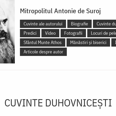
Mitropolitul Antonie de Suroj
Cuvinte ale autorului
Biografie
Cuvinte d
Predici
Video
Fotografii
Locuri de pel
Sfântul Munte Athos
Mănăstiri și biserici
Articole despre autor
CUVINTE DUHOVNICEȘTI