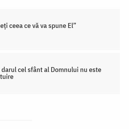
eți ceea ce vă va spune El”
 darul cel sfânt al Domnului nu este
tuire