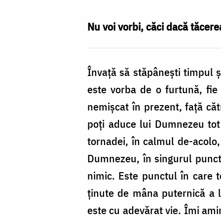
Nechifor
Nu voi vorbi, căci dacă tăcerea
Învaţă să stăpâneşti timpul şi
este vorba de o furtună, fie 
nemişcat în prezent, faţă căt
poţi aduce lui Dumnezeu tot c
tornadei, în calmul de-acolo, 
Dumnezeu, în singurul punct 
nimic. Este punctul în care t
ţinute de mâna puternică a l
este cu adevărat vie. Îmi amin