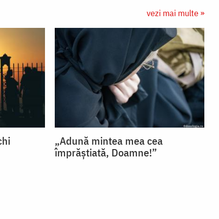
vezi mai multe »
chi
„Adună mintea mea cea
împrăștiată, Doamne!”