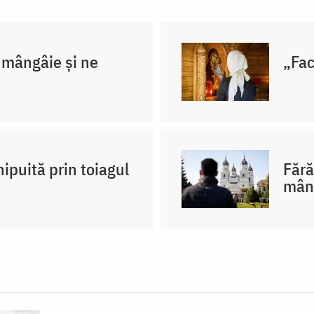
mângâie și ne
„Fac
ipuită prin toiagul
Fără
mân