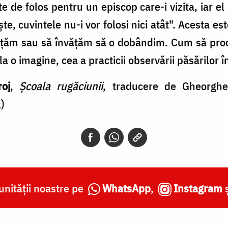
nte de folos pentru un episcop care-i vizita, iar el
e, cuvintele nu-i vor folosi nici atât". Acesta es
nvăţăm sau să învăţăm să o dobândim. Cum să pro
la o imagine, cea a practicii observării păsărilor î
roj
,
Școala rugăciunii
, traducere de Gheorghe 
)
nității noastre pe
WhatsApp
,
Instagram