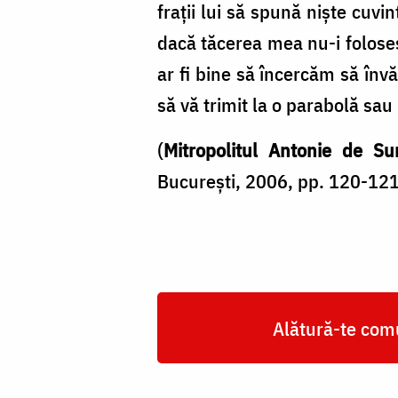
fraţii lui să spună nişte cuvi
dacă tăcerea mea nu-i foloseşt
ar fi bine să încercăm să î
să vă trimit la o parabolă sau 
(
Mitropolitul Antonie de Su
București, 2006, pp. 120-121
Alătură-te comu