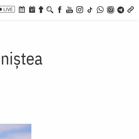
LIVE
07
niștea