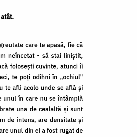
 atât.
 greutate care te apasă, fie că
 neîncetat - să stai liniştit,
ă foloseşti cuvinte, atunci îi
ci, te poţi odihni în „ochiul"
u te afli acolo unde se află şi
e unul în care nu se întâmplă
ibrate una de cealaltă şi sunt
m de intens, are densitate şi
are unul din ei a fost rugat de