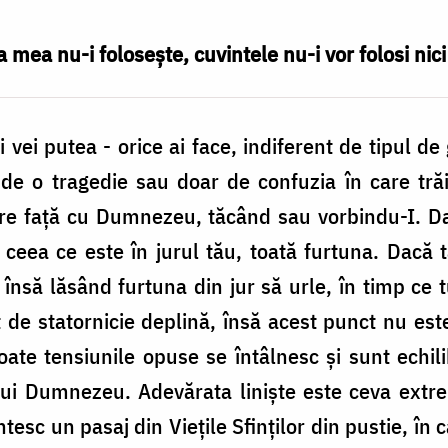
 mea nu-i foloseşte, cuvintele nu-i vor folosi nici
 vei putea - orice ai face, indiferent de tipul de
de o tragedie sau doar de confuzia în care trăim
re faţă cu Dumnezeu, tăcând sau vorbindu-I. Dac
eea ce este în jurul tău, toată furtuna. Dacă ta
însă lăsând furtuna din jur să urle, în timp ce t
de statornicie deplină, însă acest punct nu est
oate tensiunile opuse se întâlnesc şi sunt echil
ui Dumnezeu. Adevărata linişte este ceva extre
tesc un pasaj din Vieţile Sfinţilor din pustie, în c