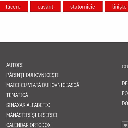
tăcere
cuvânt
statornicie
liniște
AUTORI
PĂRINȚI DUHOVNICEȘTI
DE
MAICI CU VIAȚĂ DUHOVNICEASCĂ
PO
TEMATICĂ
DO
SINAXAR ALFABETIC
MĂNĂSTIRI ȘI BISERICI
CALENDAR ORTODOX