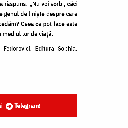
 a răspuns: „Nu voi vorbi, căci
te genul de linişte despre care
cedăm? Ceea ce pot face este
n mediul lor de viaţă.
Fedorovici, Editura Sophia,
și
Telegram
!