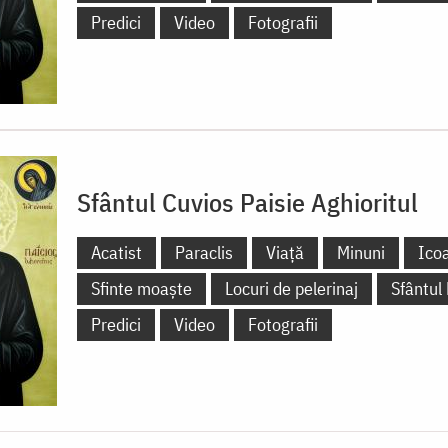
Predici
Video
Fotografii
Sfântul Cuvios Paisie Aghioritul
Acatist
Paraclis
Viață
Minuni
Ico
Sfinte moaște
Locuri de pelerinaj
Sfântul
Predici
Video
Fotografii