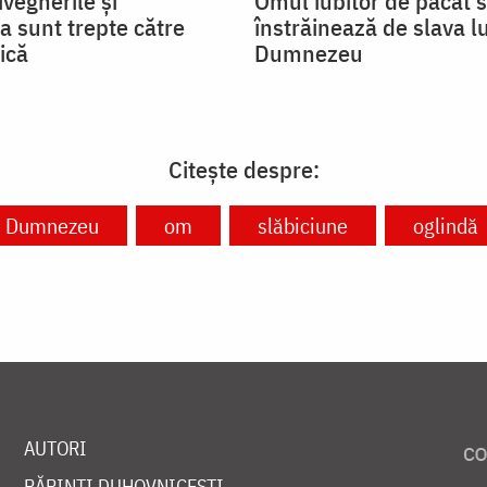
ivegherile și
Omul iubitor de păcat 
a sunt trepte către
înstrăinează de slava lu
ică
Dumnezeu
Citește despre:
Dumnezeu
om
slăbiciune
oglindă
AUTORI
PĂRINȚI DUHOVNICEȘTI