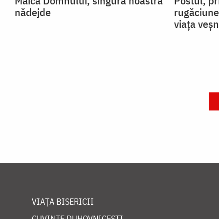
Maica Domnului, singura noastră
Postul, pr
nădejde
rugăciune
viața veșn
VIAȚA BISERICII
CUVINTE DUHOVNICEȘTI