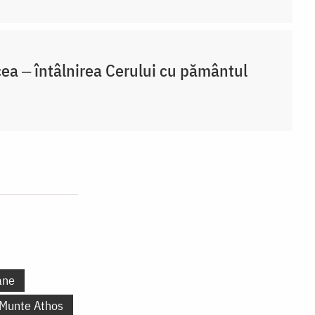
ea ‒ întâlnirea Cerului cu pământul
ane
 Munte Athos