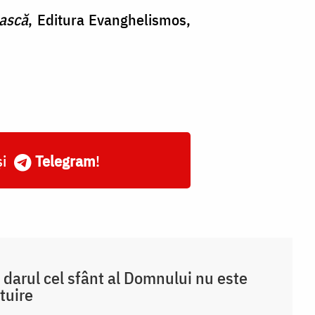
ască
, Editura Evanghelismos,
și
Telegram
!
 darul cel sfânt al Domnului nu este
tuire