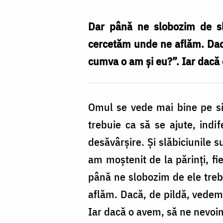
Nechifor
Dar până ne slobozim de slă
cercetăm unde ne aflăm. Dacă
cumva o am şi eu?”. Iar dacă
Omul se vede mai bine pe si
trebuie ca să se ajute, ind
desăvârşire. Şi slăbiciunile s
am moştenit de la părinţi, fi
până ne slobozim de ele trebu
aflăm. Dacă, de pildă, vedem
Iar dacă o avem, să ne nevoi