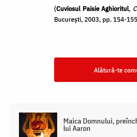
(
Cuviosul Paisie Aghioritul
,
C
București, 2003, pp. 154-155
Alătură-te comu
Maica Domnului, preînch
lui Aaron