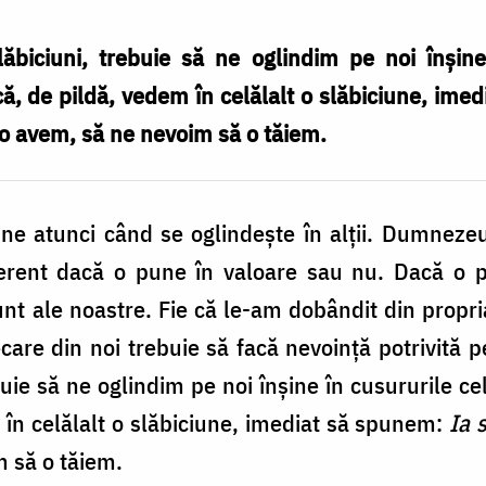
biciuni, trebuie să ne oglindim pe noi înşine î
, de pildă, vedem în celălalt o slăbiciune, imed
 o avem, să ne nevoim să o tăiem.
ne atunci când se oglindeşte în alţii. Dumnezeu
iferent dacă o pune în valoare sau nu. Dacă o p
unt ale noastre. Fie că le-am dobândit din propri
ecare din noi trebuie să facă nevoinţă potrivită p
ie să ne oglindim pe noi înşine în cusururile ce
 în celălalt o slăbiciune, imediat să spunem:
Ia 
m să o tăiem.