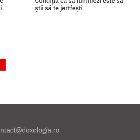
se
Condiția ca să luminezi este să
i
știi să te jertfești