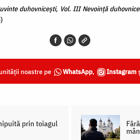
uvinte duhovniceşti, Vol. III
Nevoință duhovnice
)
nității noastre pe
WhatsApp
,
Instagram
ipuită prin toiagul
Fără
mân