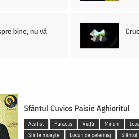
spre bine, nu vă
Cruc
Sfântul Cuvios Paisie Aghioritul
Acatist
Paraclis
Viață
Minuni
Ico
Sfinte moaște
Locuri de pelerinaj
Sfântul