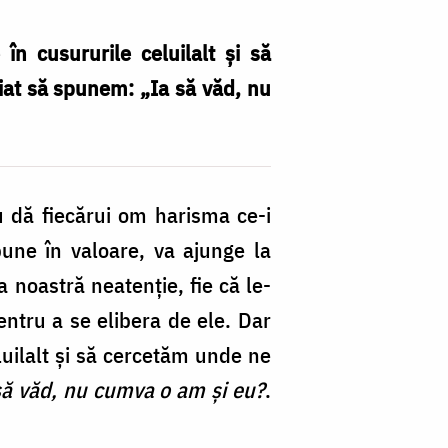
n cusururile celuilalt şi să
iat să spunem: „Ia să văd, nu
 dă fiecărui om harisma ce-i
une în valoare, va ajunge la
a noastră neatenţie, fie că le-
entru a se elibera de ele. Dar
luilalt şi să cercetăm unde ne
să văd, nu cumva o am şi eu?
.