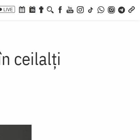
LIVE
06
n ceilalţi