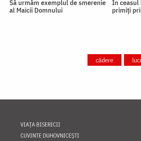
Să urmăm exemplul de smerenie
În ceasul 
al Maicii Domnului
primiți pr
cădere
luc
VIAȚA BISERICII
CUVINTE DUHOVNICEȘTI