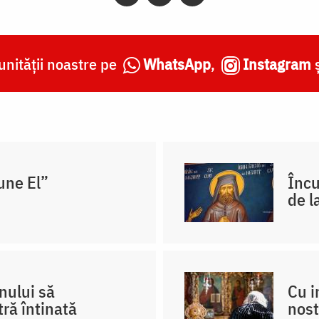
nității noastre pe
WhatsApp
,
Instagram
une El”
Încu
de l
nului să
Cu i
ră întinată
nost