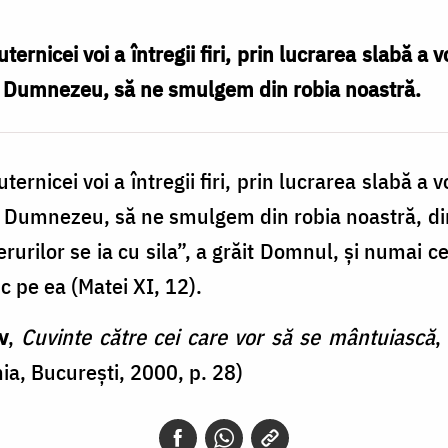
ernicei voi a întregii firi, prin lucrarea slabă a v
ui Dumnezeu, să ne smulgem din robia noastră.
ernicei voi a întregii firi, prin lucrarea slabă a v
i Dumnezeu, să ne smulgem din robia noastră, din
urilor se ia cu sila”, a grăit Domnul, şi numai ce
c pe ea (Matei XI, 12).
v
,
Cuvinte către cei care vor să se mântuiască
,
ia, Bucureşti, 2000, p. 28)