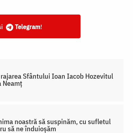
și
Telegram
!
rajarea Sfântului Ioan Iacob Hozevitul
a Neamț
nima noastră să suspinăm, cu sufletul
ru să ne înduioșăm