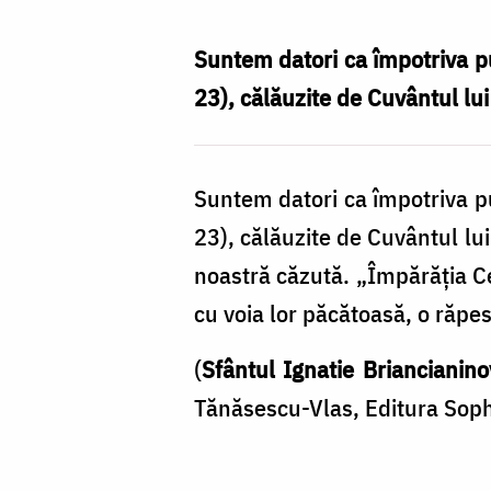
Nechifor
Suntem datori ca împotriva put
23), călăuzite de Cuvântul l
Suntem datori ca împotriva put
23), călăuzite de Cuvântul lu
noastră căzută. „Împărăţia Cer
cu voia lor păcătoasă, o răpes
(
Sfântul Ignatie Briancianino
Tănăsescu-Vlas, Editura Soph