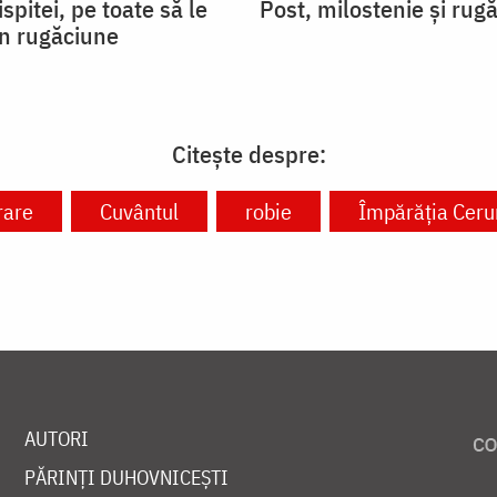
ispitei, pe toate să le
Post, milostenie și rug
in rugăciune
Citește despre:
rare
Cuvântul
robie
Împărăția Cerur
AUTORI
PĂRINȚI DUHOVNICEȘTI