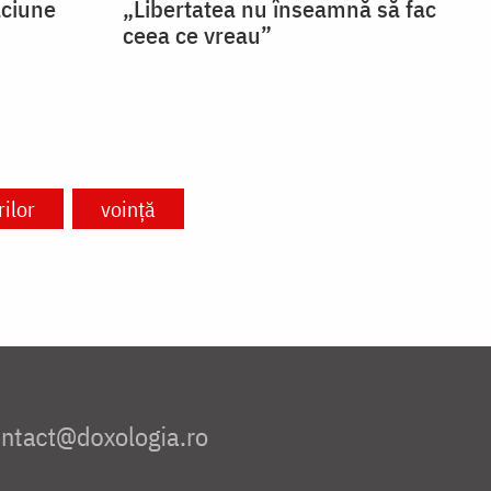
ăciune
„Libertatea nu înseamnă să fac
ceea ce vreau”
ilor
voință