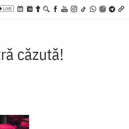
LIVE
08
ră căzută!