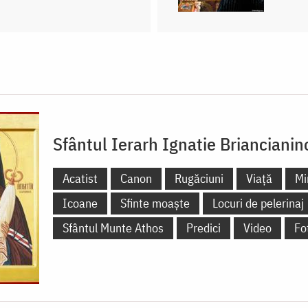
Sfântul Ierarh Ignatie Briancianin
Acatist
Canon
Rugăciuni
Viață
Mi
Icoane
Sfinte moaște
Locuri de pelerinaj
Sfântul Munte Athos
Predici
Video
Fo