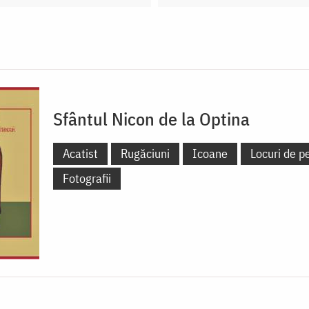
Sfântul Nicon de la Optina
Acatist
Rugăciuni
Icoane
Locuri de pe
Fotografii