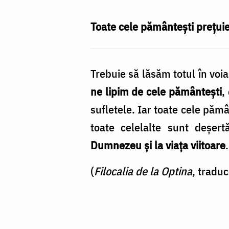
Agache
Toate cele pământești prețui
Trebuie să lăsăm totul în voi
ne lipim de cele pământești
,
sufletele. Iar toate cele păm
toate celelalte sunt deșert
Dumnezeu și la viața viitoare
(
Filocalia de la Optina
, tradu