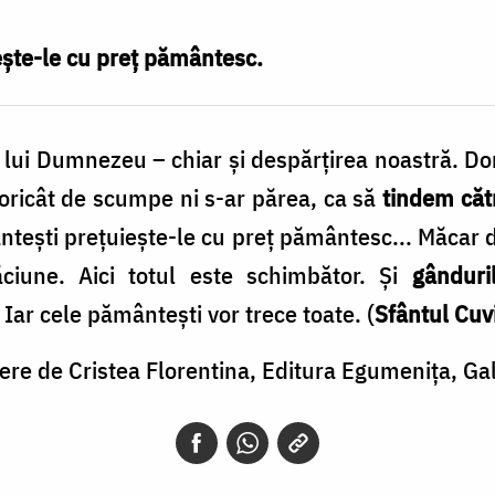
ește-le cu preț pământesc.
a lui Dumnezeu – chiar și despărțirea noastră. D
 oricât de scumpe ni s-ar părea, ca să
tindem cătr
ântești prețuiește-le cu preț pământesc... Măcar 
ăciune. Aici totul este schimbător. Și
gânduri
. Iar cele pământești vor trece toate. (
Sfântul Cuv
cere de Cristea Florentina, Editura Egumenița, Gal