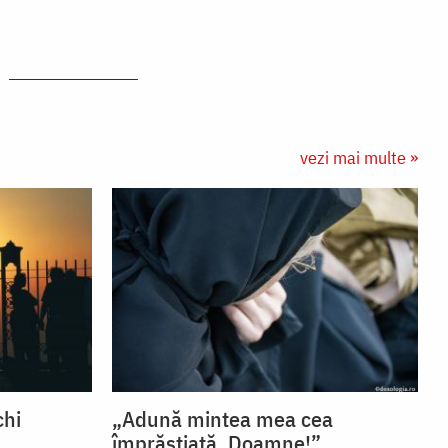
vezi mai multe »
chi
„Adună mintea mea cea
împrăștiată, Doamne!”