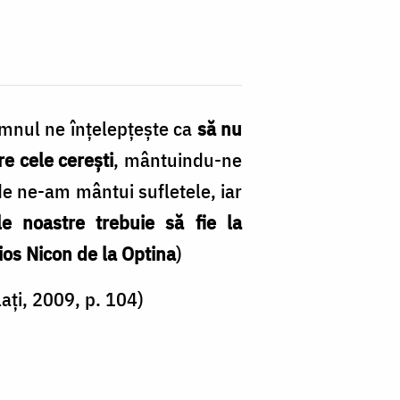
omnul ne înțelepțește ca
să nu
e cele cerești
, mântuindu-ne
de ne-am mântui sufletele, iar
le noastre trebuie să fie la
ios Nicon de la Optina
)
ați, 2009, p. 104)