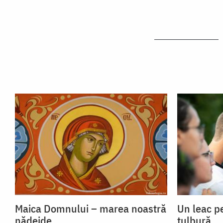
Maica Domnului – marea noastră
Un leac p
nădejde
tulbură