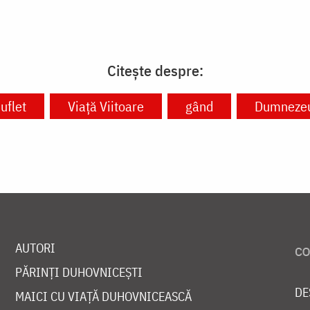
Citește despre:
uflet
Viață Viitoare
gând
Dumneze
AUTORI
PĂRINȚI DUHOVNICEȘTI
DE
MAICI CU VIAȚĂ DUHOVNICEASCĂ