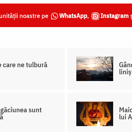
nității noastre pe
WhatsApp
,
Instagram
e care ne tulbură
Gând
lini
rugăciunea sunt
Maic
că
lui 