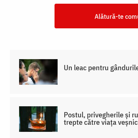
Alătură-te comu
Un leac pentru gânduril
Postul, privegherile și 
trepte către viața veșni