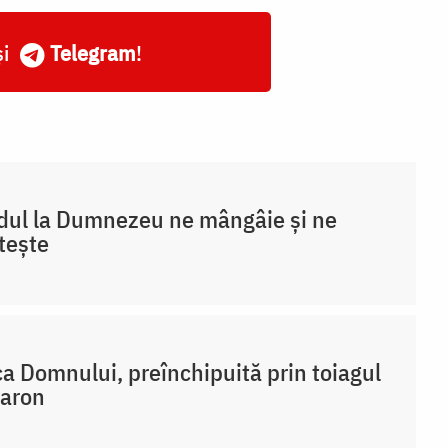
și
Telegram
!
ul la Dumnezeu ne mângâie și ne
ștește
a Domnului, preînchipuită prin toiagul
Aaron