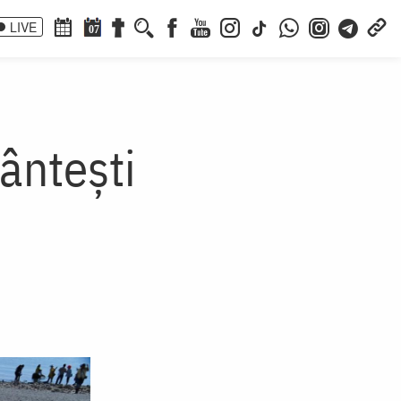
LIVE
07
ântești