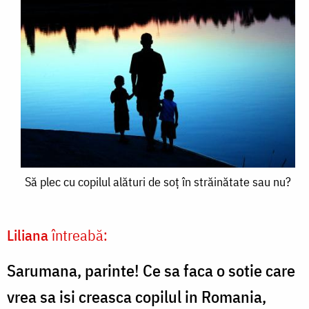
Să
Să plec cu copilul alături de soț în străinătate sau nu?
plec
cu
Liliana
întreabă:
copilul
Sarumana, parinte! Ce sa faca o sotie care
alături
vrea sa isi creasca copilul in Romania,
de