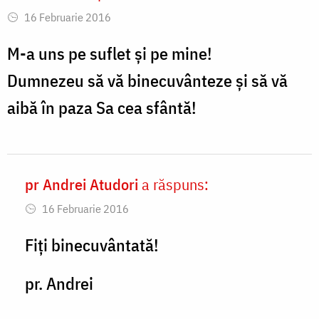
16 Februarie 2016
M-a uns pe suflet și pe mine!
Dumnezeu să vă binecuvânteze și să vă
aibă în paza Sa cea sfântă!
pr Andrei Atudori
a răspuns:
In
16 Februarie 2016
reply
to
Fiți binecuvântată!
M-
pr. Andrei
a
uns