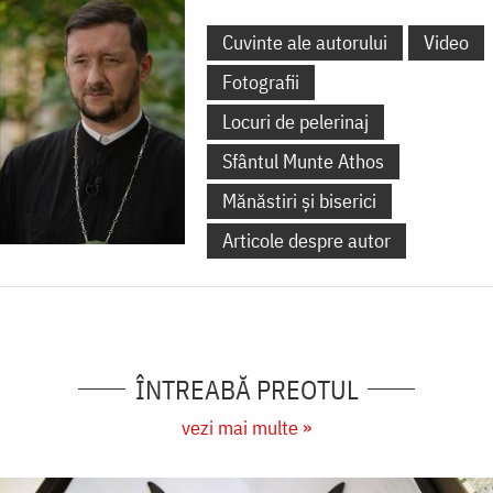
Cuvinte ale autorului
Video
Fotografii
Locuri de pelerinaj
Sfântul Munte Athos
Mănăstiri și biserici
Articole despre autor
ÎNTREABĂ PREOTUL
vezi mai multe »