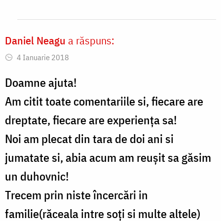
by
Ana-
Daniel Neagu
a răspuns:
Maria
4 Ianuarie 2018
Nicu
Doamne ajuta!
Am citit toate comentariile si, fiecare are
dreptate, fiecare are experiența sa!
Noi am plecat din tara de doi ani si
jumatate si, abia acum am reușit sa găsim
un duhovnic!
Trecem prin niste încercări in
familie(răceala intre soți si multe altele)