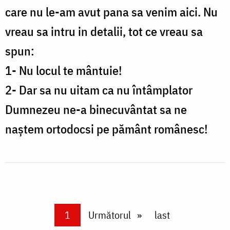
care nu le-am avut pana sa venim aici. Nu
vreau sa intru in detalii, tot ce vreau sa
spun:
1- Nu locul te mântuie!
2- Dar sa nu uitam ca nu întâmplator
Dumnezeu ne-a binecuvântat sa ne
naștem ortodocsi pe pământ românesc!
Paginare
Current page
1
Next page
Următorul
Last page
last