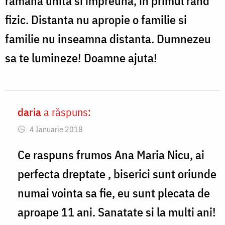
ramana unita si impreuna, in primul rand
fizic. Distanta nu apropie o familie si
familie nu inseamna distanta. Dumnezeu
sa te lumineze! Doamne ajuta!
daria
a răspuns:
In
4 Ianuarie 2018
reply
to
Ce raspuns frumos Ana Maria Nicu, ai
Doamne
perfecta dreptate , biserici sunt oriunde
ajuta!
numai vointa sa fie, eu sunt plecata de
Draga
aproape 11 ani. Sanatate si la multi ani!
Liliana,