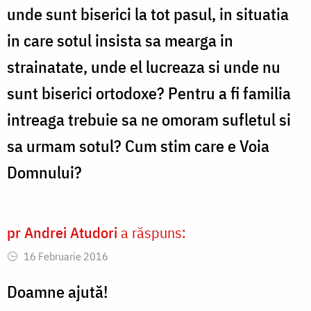
unde sunt biserici la tot pasul, in situatia
soț
in care sotul insista sa mearga in
în
străinătate
strainatate, unde el lucreaza si unde nu
sau
sunt biserici ortodoxe? Pentru a fi familia
nu?
intreaga trebuie sa ne omoram sufletul si
sa urmam sotul? Cum stim care e Voia
Domnului?
pr Andrei Atudori
a răspuns:
16 Februarie 2016
Doamne ajută!