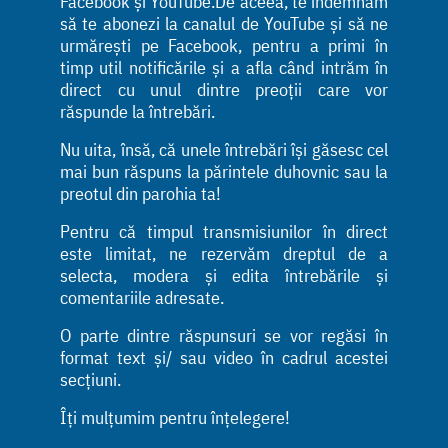
Facebook și YouTube.De aceea, te îndemnăm
să te abonezi la canalul de YouTube și să ne
urmărești pe Facebook, pentru a primi în
timp util notificările și a afla când intrăm în
direct cu unul dintre preoții care vor
răspunde la întrebări.
Nu uita, însă, că unele întrebări își găsesc cel
mai bun răspuns la părintele duhovnic sau la
preotul din parohia ta!
Pentru că timpul transmisiunilor în direct
este limitat, ne rezervăm dreptul de a
selecta, modera și edita întrebările și
comentariile adresate.
O parte dintre răspunsuri se vor regăsi în
format text și/ sau video în cadrul acestei
secțiuni.
Îți mulțumim pentru înțelegere!