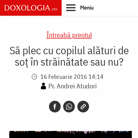
Skip
Meniu
to
main
Main
content
navigation
Întreabă preotul
Să plec cu copilul alături de
soț în străinătate sau nu?
16 Februarie 2016 14:14
Pr. Andrei Atudori