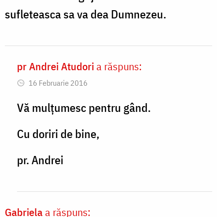
sufleteasca sa va dea Dumnezeu.
pr Andrei Atudori
a răspuns:
In
16 Februarie 2016
reply
to
Vă mulțumesc pentru gând.
Doamna
Cu doriri de bine,
draga
din
pr. Andrei
experienta
by
Teodora
Gabriela
a răspuns: