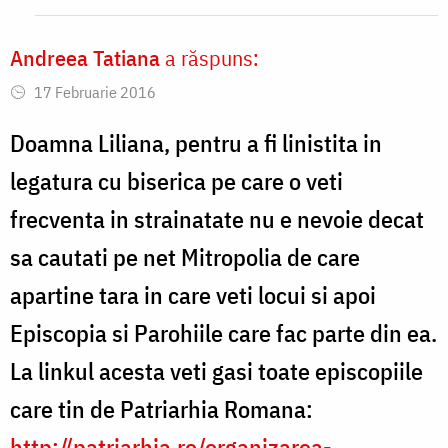
pe
Andreea Tatiana
a răspuns:
suflet
17 Februarie 2016
și
pe
Doamna Liliana, pentru a fi linistita in
mine!
legatura cu biserica pe care o veti
by
frecventa in strainatate nu e nevoie decat
Gabriela
sa cautati pe net Mitropolia de care
apartine tara in care veti locui si apoi
Episcopia si Parohiile care fac parte din ea.
La linkul acesta veti gasi toate episcopiile
care tin de Patriarhia Romana:
http://patriarhia.ro/organizarea-