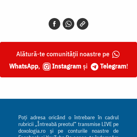
Alătură-te comunității noastre pe
WhatsApp
,
Instagram
și
Telegram
!
Poți adresa oricând o întrebare în cadrul
rubricii „Întreabă preotul” transmise LIVE pe
doxologia.ro și pe conturile noastre de