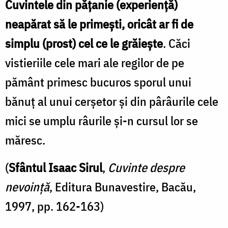
Cuvintele din păţanie (experienţă)
neapărat să le primeşti, oricât ar fi de
simplu (prost) cel ce le grăieşte
. Căci
vistieriile cele mari ale regilor de pe
pământ primesc bucuros sporul unui
bănuţ al unui cerşetor şi din pârâurile cele
mici se umplu râurile şi-n cursul lor se
măresc.
(
Sfântul Isaac Sirul
,
Cuvinte despre
nevoință
, Editura Bunavestire, Bacău,
1997, pp. 162-163)