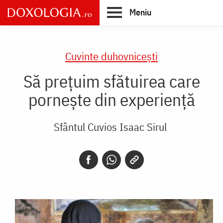
Skip
Meniu
to
main
Main
content
navigation
Cuvinte duhovnicești
Să prețuim sfătuirea care
pornește din experiență
Sfântul Cuvios Isaac Sirul