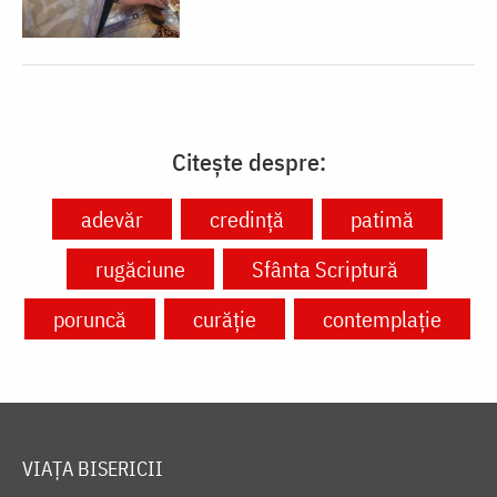
Citește despre:
adevăr
credință
patimă
rugăciune
Sfânta Scriptură
poruncă
curăție
contemplație
VIAȚA BISERICII