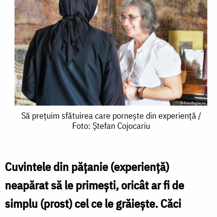
Să
Să prețuim sfătuirea care pornește din experiență /
Foto: Ștefan Cojocariu
prețuim
sfătuirea
care
Cuvintele din pățanie (experiență)
pornește
neapărat să le primești, oricât ar fi de
din
simplu (prost) cel ce le grăiește. Căci
experiență