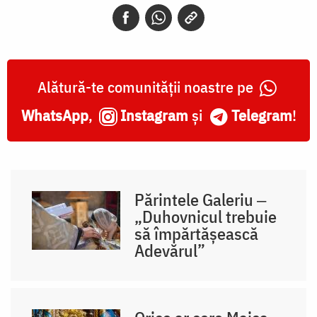
Alătură-te comunității noastre pe
WhatsApp
,
Instagram
și
Telegram
!
Părintele Galeriu ‒
„Duhovnicul trebuie
să împărtășească
Adevărul”