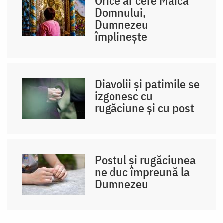
Orice ar cere Maica
Domnului,
Dumnezeu
împlinește
Diavolii și patimile se
izgonesc cu
rugăciune și cu post
Postul și rugăciunea
ne duc împreună la
Dumnezeu