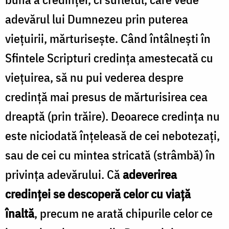
adevărul lui Dumnezeu prin puterea
vieţuirii, mărturiseşte. Când întâlneşti în
Sfintele Scripturi credinţa amestecată cu
vieţuirea, să nu pui vederea despre
credinţă mai presus de mărturisirea cea
dreaptă (prin trăire). Deoarece credinţa nu
este niciodată înţeleasă de cei nebotezaţi,
sau de cei cu mintea stricată (strâmbă) în
privinţa adevărului. Că
adeverirea
credinţei se descoperă celor cu viaţă
înaltă
, precum ne arată chipurile celor ce