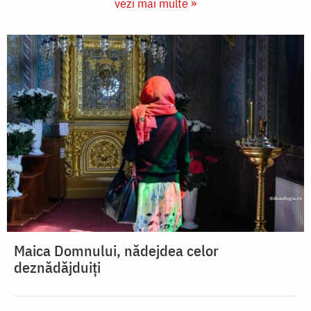
vezi mai multe »
Maica Domnului, nădejdea celor
deznădăjduiți