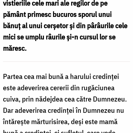
vistieriile cele mari ale regilor de pe
/
pământ primesc bucuros sporul unui
Foto:
bănuț al unui cerșetor și din pârâurile cele
Ștefan
mici se umplu râurile și-n cursul lor se
Cojocariu
măresc.
Partea cea mai bună a harului credinţei
este adeverirea cererii din rugăciunea
cuiva, prin nădejdea cea către Dumnezeu.
Dar adeverirea credinţei în Dumnezeu nu
întăreşte mărturisirea, deşi este mamă
bună a credinţei, ci sufletul, care vede