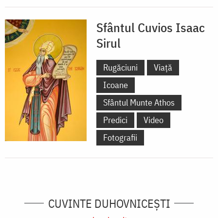
Sfântul Cuvios Isaac
Sirul
Rugăciuni
Viață
Icoane
Sfântul Munte Athos
Predici
Video
Fotografii
CUVINTE DUHOVNICEȘTI