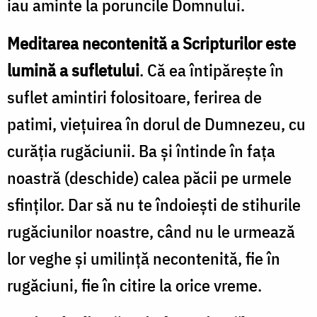
iau aminte la poruncile Domnului.
Meditarea necontenită a Scripturilor este
lumină a sufletului
. Că ea întipăreşte în
suflet amintiri folositoare, ferirea de
patimi, vieţuirea în dorul de Dumnezeu, cu
curăţia rugăciunii. Ba şi întinde în faţa
noastră (deschide) calea păcii pe urmele
sfinţilor. Dar să nu te îndoieşti de stihurile
rugăciunilor noastre, când nu le urmează
lor veghe şi umilinţă necontenită, fie în
rugăciuni, fie în citire la orice vreme.