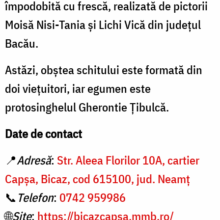
împodobită cu frescă, realizată de pictorii
Moisă Nisi-Tania și Lichi Vică din județul
Bacău.
Astăzi, obștea schitului este formată din
doi viețuitori, iar egumen este
protosinghelul Gherontie Țibulcă.
Date de contact
📍
Adresă
:
Str. Aleea Florilor 10A, cartier
Capşa, Bicaz, cod 615100, jud. Neamț
📞
Telefon
:
0742 959986
🌐
Site
:
https://bicazcapsa.mmb.ro/