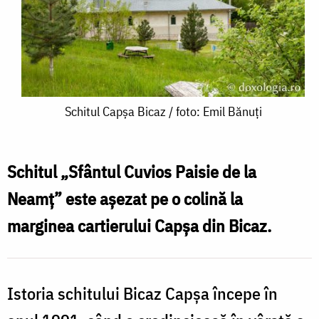
Schitul
Schitul Capșa Bicaz / foto: Emil Bănuți
Capșa
Bicaz
Schitul „Sfântul Cuvios Paisie de la
/
Neamț” este așezat pe o colină la
foto:
marginea cartierului Capșa din Bicaz.
Emil
Bănuți
Istoria schitului Bicaz Capșa începe în