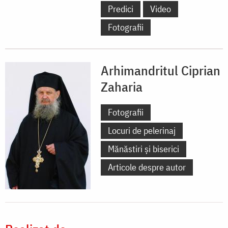
Predici
Video
Fotografii
Arhimandritul Ciprian
Zaharia
Fotografii
Locuri de pelerinaj
Mănăstiri și biserici
Articole despre autor