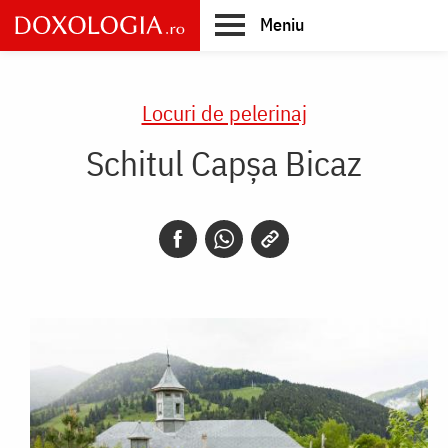
Skip
Meniu
to
main
Main
content
navigation
Locuri de pelerinaj
Schitul Capșa Bicaz