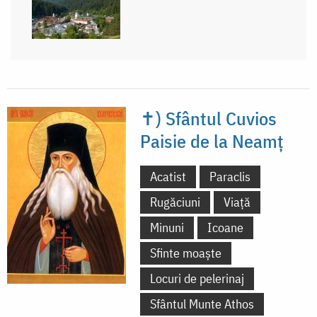
✝) Sfântul Cuvios
Paisie de la Neamț
Acatist
Paraclis
Rugăciuni
Viață
Minuni
Icoane
Sfinte moaște
Locuri de pelerinaj
Sfântul Munte Athos