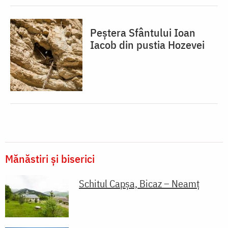
Peștera Sfântului Ioan
Iacob din pustia Hozevei
Mănăstiri și biserici
Schitul Capșa, Bicaz – Neamț