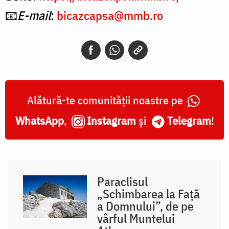
📧
E-mail
:
bicazcapsa@mmb.ro
Alătură-te comunității noastre pe
WhatsApp
,
Instagram
și
Telegram
!
Paraclisul
„Schimbarea la Față
a Domnului”, de pe
vârful Muntelui