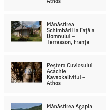
Athos
Mănăstirea
Schimbării la Față a
Domnului –
Terrasson, Franţa
Peștera Cuviosului
Acachie
Kavsokalivitul –
Athos
Mănăstirea Agapia