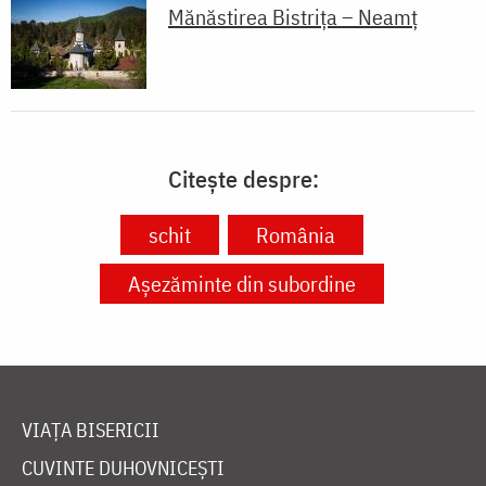
Mănăstirea Bistriţa – Neamţ
Citește despre:
schit
România
Așezăminte din subordine
VIAȚA BISERICII
CUVINTE DUHOVNICEȘTI