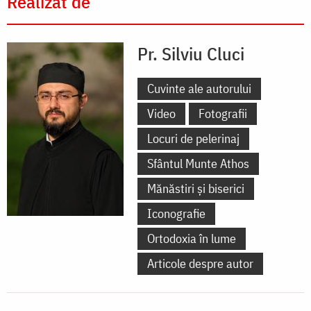
Realizat de
Pr. Silviu Cluci
Cuvinte ale autorului
Video
Fotografii
Locuri de pelerinaj
Sfântul Munte Athos
Mănăstiri și biserici
Iconografie
Ortodoxia în lume
Articole despre autor