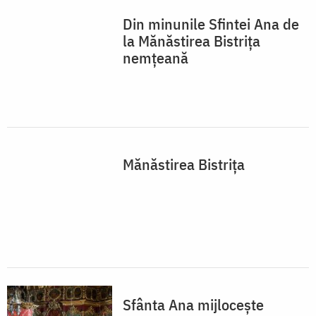
Sfânta Ana mijlocește
vindecarea egumenului
Mănăstirii Pângărați
Bucurii la icoana Sfintei Ana
de la Bistrița