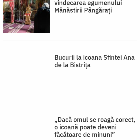
„Dacă omul se roagă corect,
o icoană poate deveni
făcătoare de minuni”
FOTOGRAFII
vezi mai multe »