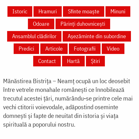
Istoric
Hramuri
Sfinte moaște
Minuni
Odoare
Părinți duhovnicești
Ansamblul clădirilor
Așezăminte din subordine
Predici
Articole
Fotografii
Video
Contact
Hartă
Știri
Mănăstirea Bistriţa – Neamţ ocupă un loc deosebit
între vetrele monahale româneşti ce înnobilează
trecutul acestei ţări, numărându-se printre cele mai
vechi ctitorii voievodale, adăpostind oseminte
domneşti şi fapte de neuitat din istoria şi viaţa
spirituală a poporului nostru.