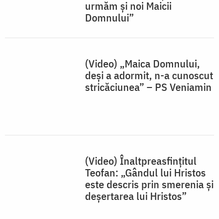
(Video) Înaltpreasfințitul
Teofan: „Gândul lui Hristos
este descris prin smerenia și
deșertarea lui Hristos”
(Video) Cele mai mari daruri
venite de la Dumnezeu, vin
prin Maica Domnului - IPS
Teofan
(Audio) „Maica Domnului a