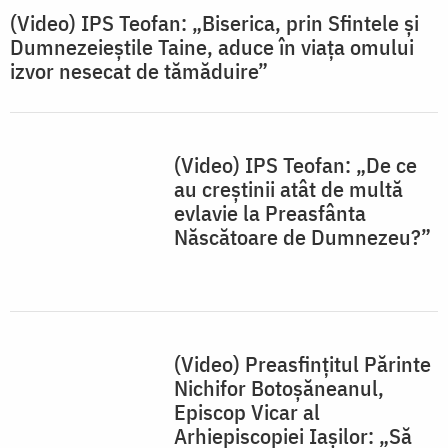
(Video) Preasfințitul Părinte
Nichifor Botoșăneanul,
Episcop Vicar al
Arhiepiscopiei Iașilor: „Să
urmăm și noi Maicii
Domnului”
(Video) „Maica Domnului,
deși a adormit, n-a cunoscut
stricăciunea” – PS Veniamin