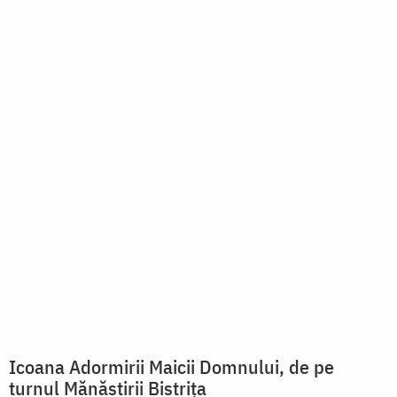
Icoana Adormirii Maicii Domnului, de pe
turnul Mănăstirii Bistrița
Icoanele ne pun față în față
cu Dumnezeu
Ce ne învață Sfânta Ana,