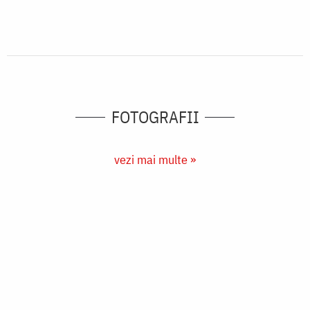
(Foto) Bistrița – una dintre cele mai mari
mănăstiri din Moldova