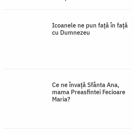
mama Preasfintei Fecioare
Maria?
Din minunile Sfintei Ana de
la Mănăstirea Bistrița
nemțeană
Mănăstirea Bistrița