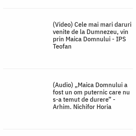
fost un om puternic care nu
s-a temut de durere” -
Arhim. Nichifor Horia
(Video) IPS Teofan: „Omul
devine locaș al lui
Dumnezeu împărtășindu-se
din Izvorul Tămăduirii al
Preasfintei Născătoare de
Dumnezeu”
ARTICOLE