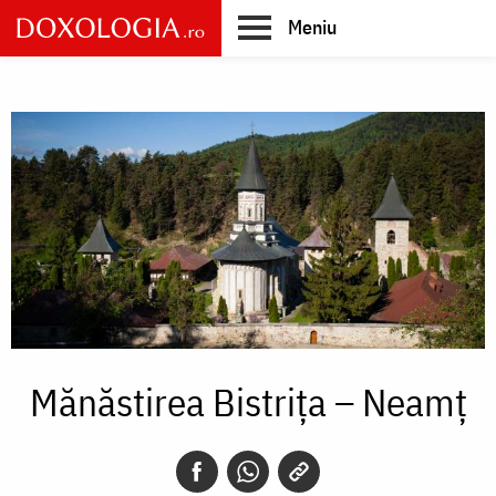
Skip
Meniu
to
main
Main
content
navigation
Mănăstirea Bistriţa – Neamţ