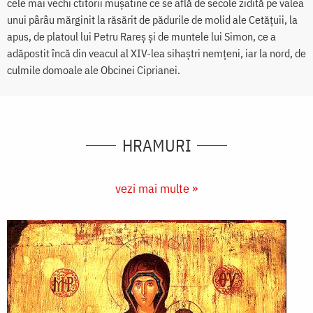
cele mai vechi ctitorii muşatine ce se află de secole zidită pe valea
unui pârâu mărginit la răsărit de pădurile de molid ale Cetăţuii, la
apus, de platoul lui Petru Rareş şi de muntele lui Simon, ce a
adăpostit încă din veacul al XIV-lea sihaştri nemţeni, iar la nord, de
culmile domoale ale Obcinei Ciprianei.
HRAMURI
vezi mai multe »