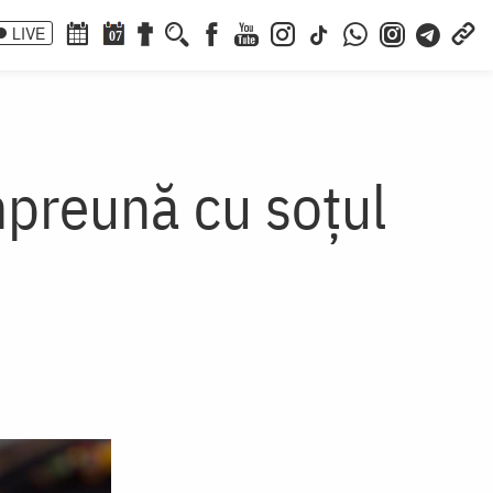
LIVE
07
mpreună cu soțul