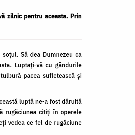
ă zilnic pentru aceasta. Prin
cu soţul. Să dea Dumnezeu ca
sta. Luptaţi-vă cu gândurile
 tulbură pacea sufletească şi
 această luptă ne-a fost dăruită
 rugăciunea citiţi în operele
veţi vedea ce fel de rugăciune