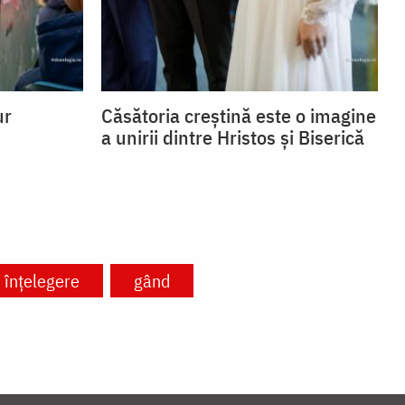
ur
Căsătoria creștină este o imagine
a unirii dintre Hristos și Biserică
înțelegere
gând