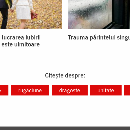
 lucrarea iubirii
Trauma părintelui sing
 este uimitoare
Citește despre:
e
rugăciune
dragoste
unitate