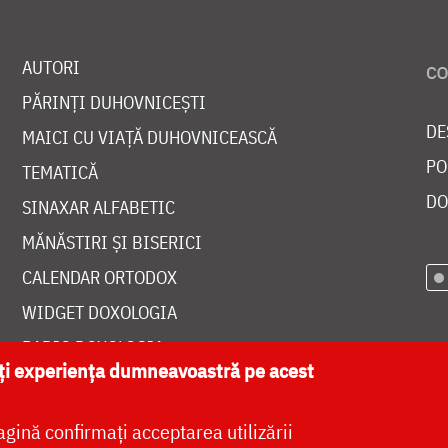
AUTORI
PĂRINȚI DUHOVNICEȘTI
DE
MAICI CU VIAȚĂ DUHOVNICEASCĂ
PO
TEMATICĂ
DO
SINAXAR ALFABETIC
MĂNĂSTIRI ȘI BISERICI
CALENDAR ORTODOX
WIDGET DOXOLOGIA
RADIO DOXOLOGIA
ăți experiența dumneavoastră pe acest
agină confirmați acceptarea utilizării