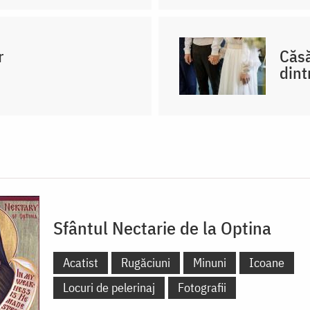
r
Căsă
dint
Sfântul Nectarie de la Optina
Acatist
Rugăciuni
Minuni
Icoane
Locuri de pelerinaj
Fotografii