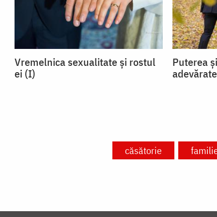
Vremelnica sexualitate și rostul
Puterea și
ei (I)
adevărate
căsătorie
famili