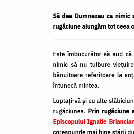
zilnic
pentru
Să dea Dumnezeu ca nimic să 
bunăstare
rugăciune alungăm tot ceea 
împreună
cu
Este îmbucurător să aud că 
soțul
nimic să nu tulbure vieţuir
/
bănuitoare referitoare la so
Foto:
întunecă mintea.
Ovidiu
Proca
Luptaţi-vă şi cu alte slăbiciun
rugăciunea.
Prin rugăciune 
Episcopului Ignatie Briancia
corespunde mai bine stării d