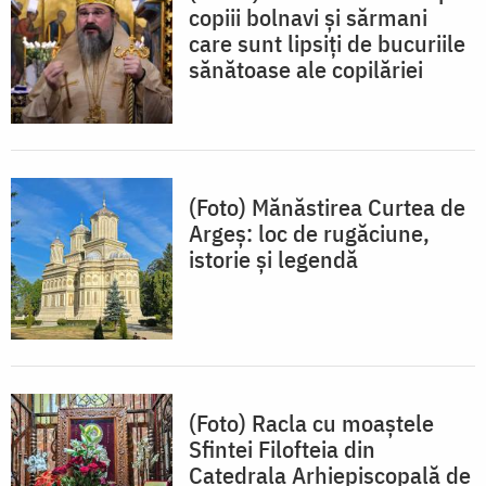
copiii bolnavi și sărmani
care sunt lipsiți de bucuriile
sănătoase ale copilăriei
(Foto) Mănăstirea Curtea de
Argeș: loc de rugăciune,
istorie și legendă
(Foto) Racla cu moaștele
Sfintei Filofteia din
Catedrala Arhiepiscopală de