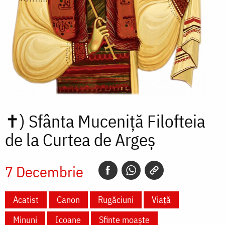
✝)
Sfânta Muceniță Filofteia
de la Curtea de Argeș
7 Decembrie
Acatist
Canon
Rugăciuni
Viață
Minuni
Icoane
Sfinte moaște