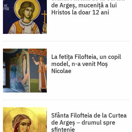
de Argeș, muceniță a lui
Hristos la doar 12 ani
La fetița Filofteia, un copil
model, n-a venit Moș
Nicolae
Sfânta Filofteia de la Curtea
de Argeș ‒ drumul spre
sfințenie