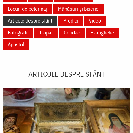
Locuri de pelerinaj
Mănăstiri și biserici
Articole despre sfânt
Predici
Video
Fotografii
Tropar
Condac
Evanghelie
Apostol
ARTICOLE DESPRE SFÂNT