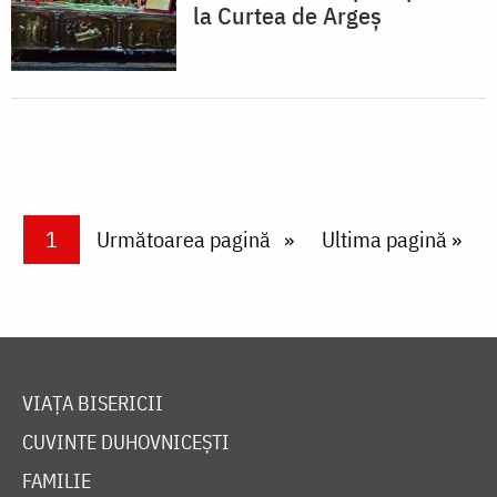
la Curtea de Argeș
Paginare
Current page
1
Next page
Următoarea pagină
Last page
Ultima pagină »
VIAȚA BISERICII
CUVINTE DUHOVNICEȘTI
FAMILIE