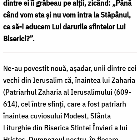
dintre ei îi grăbeau pe alţii, zicând: „Până
jertfelnicul
când vom sta şi nu vom intra la Stăpânul,
j
cel
ca să-i aducem Lui darurile sfintelor Lui
c
ceresc
Biserici?”.
l
/
j
Foto:
c
Ștefan
Ne-au povestit nouă, aşadar, unii dintre cei
c
Cojocariu
vechi din Ierusalim că, înaintea lui Zaharia
/
(Patriarhul Zaharia al Ierusalimului (609-
F
614), cel între sfinţi, care a fost patriarh
înaintea cuviosului Modest, Sfânta
N
Liturghie din Biserica Sfintei Învieri a lui
Hristos, Dumnezeul nostru, în fiecare