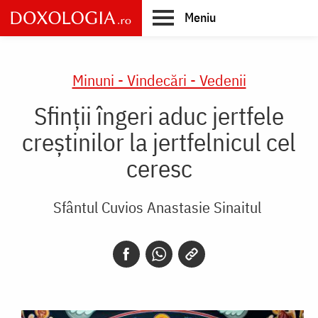
Skip
Meniu
to
main
Main
content
navigation
Minuni - Vindecări - Vedenii
Sfinții îngeri aduc jertfele
creștinilor la jertfelnicul cel
ceresc
Sfântul Cuvios Anastasie Sinaitul