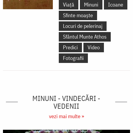
Viață
Minuni
Icoane
Sfinte moaște
Locuri de pelerinaj
Sfântul Munte Athos
Predici
Video
Fotografii
MINUNI - VINDECĂRI -
VEDENII
vezi mai multe »