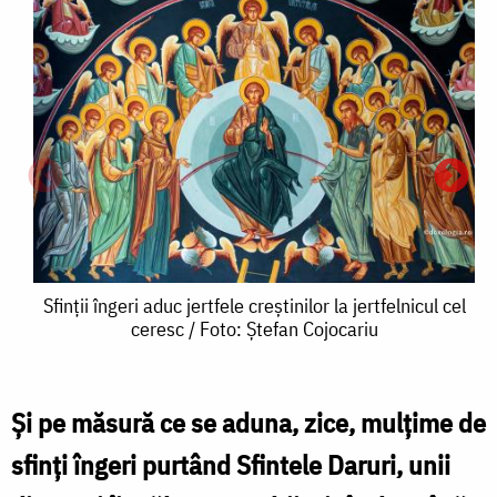
Sfinții
Sfinții îngeri aduc jertfele creștinilor la jertfelnicul cel
ceresc / Foto: Ștefan Cojocariu
îngeri
aduc
jertfele
Şi pe măsură ce se aduna, zice, mulţime de
S
creștinilor
sfinţi îngeri purtând Sfintele Daruri, unii
î
la