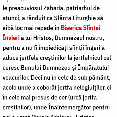
le preacuviosul Zaharia, patriarhul de
atunci, a rânduit ca Sfânta Liturghie să
aibă loc mai repede în
Biserica Sfintei
Învieri
a lui Hristos, Dumnezeul nostru,
pentru a nu fi împiedicaţi sfinţii îngeri a
aduce jertfele creştinilor la jertfelnicul cel
ceresc Bunului Dumnezeu şi Împăratului
veacurilor. Deci nu în cele de sub pământ,
acolo unde a coborât jertfa nelegiuiţilor, ci
în cele mai presus de cer (urcă jertfa
creştinilor), unde Înaintemergător pentru
noi a urcat Marele Arhiereu, Hristos