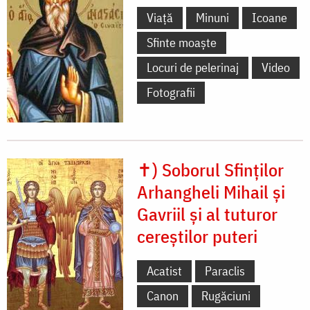
Viață
Minuni
Icoane
Sfinte moaște
Locuri de pelerinaj
Video
Fotografii
✝) Soborul Sfinților
Arhangheli Mihail și
Gavriil și al tuturor
cereștilor puteri
Acatist
Paraclis
Canon
Rugăciuni