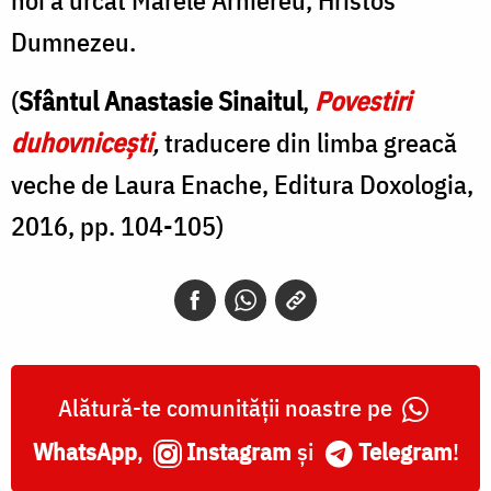
Dumnezeu.
(
Sfântul Anastasie Sinaitul
,
Povestiri
duhovniceşti
,
traducere din limba greacă
veche de Laura Enache, Editura Doxologia,
2016, pp. 104-105)
Alătură-te comunității noastre pe
WhatsApp
,
Instagram
și
Telegram
!