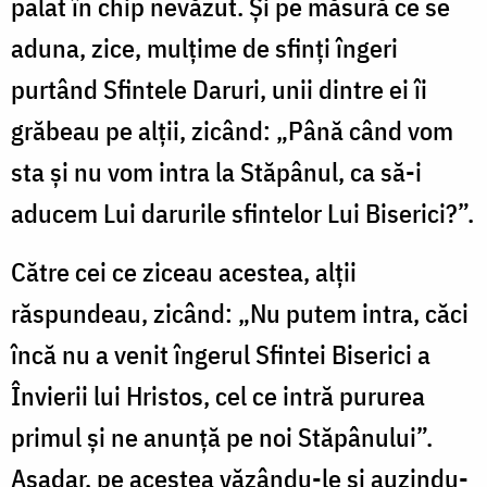
palat în chip nevăzut. Şi pe măsură ce se
aduna, zice, mulţime de sfinţi îngeri
purtând Sfintele Daruri, unii dintre ei îi
grăbeau pe alţii, zicând: „Până când vom
sta şi nu vom intra la Stăpânul, ca să-i
aducem Lui darurile sfintelor Lui Biserici?”.
Către cei ce ziceau acestea, alţii
răspundeau, zicând: „Nu putem intra, căci
încă nu a venit îngerul Sfintei Biserici a
Învierii lui Hristos, cel ce intră pururea
primul şi ne anunţă pe noi Stăpânului”.
Aşadar, pe acestea văzându-le şi auzindu-