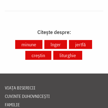
Citește despre:
minune
înger
jertfă
creștin
liturghie
VIAȚA BISERICII
CUVINTE DUHOVNICEȘTI
FAMILIE