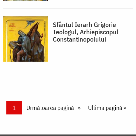
Sfântul Ierarh Grigorie
Teologul, Arhiepiscopul
Constantinopolului
Paginare
Current page
1
Next page
Următoarea pagină
Last page
Ultima pagină »