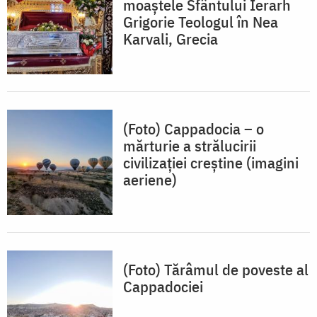
moaștele Sfântului Ierarh
Grigorie Teologul în Nea
Karvali, Grecia
(Foto) Cappadocia – o
mărturie a strălucirii
civilizației creștine (imagini
aeriene)
(Foto) Tărâmul de poveste al
Cappadociei