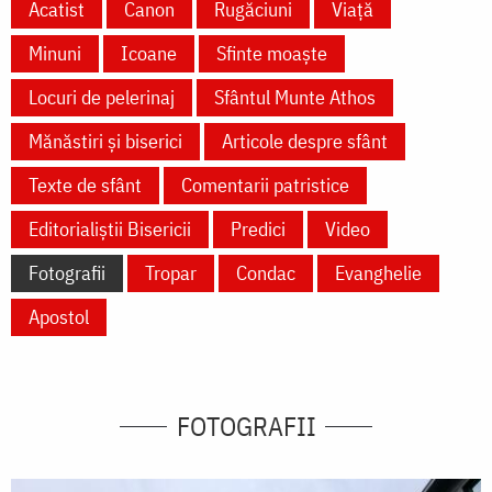
Acatist
Canon
Rugăciuni
Viață
Minuni
Icoane
Sfinte moaște
Locuri de pelerinaj
Sfântul Munte Athos
Mănăstiri și biserici
Articole despre sfânt
Texte de sfânt
Comentarii patristice
Editorialiștii Bisericii
Predici
Video
Fotografii
Tropar
Condac
Evanghelie
Apostol
FOTOGRAFII