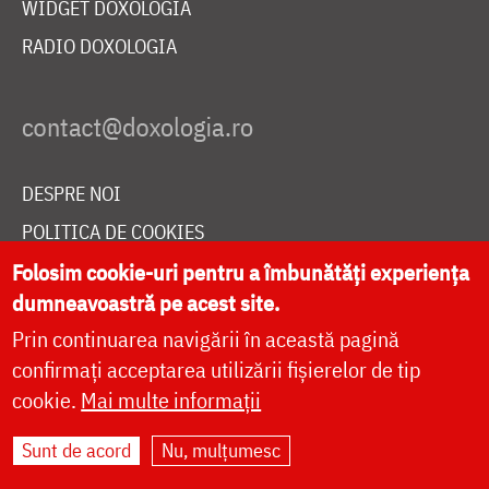
WIDGET DOXOLOGIA
RADIO DOXOLOGIA
DESPRE NOI
POLITICA DE COOKIES
DONEAZĂ ONLINE PENTRU CATEDRALA NAȚIONALĂ
Folosim cookie-uri pentru a îmbunătăți experiența
dumneavoastră pe acest site.
Prin continuarea navigării în această pagină
LIVE
confirmați acceptarea utilizării fișierelor de tip
cookie.
Mai multe informații
Sunt de acord
Nu, mulțumesc
Site dezvoltat de
DOXOLOGIA MEDIA
,
Arhiepiscopia Iașilor | ©
doxologia.ro