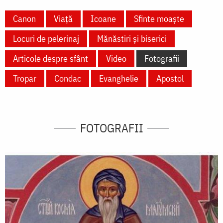
Canon
Viață
Icoane
Sfinte moaște
Locuri de pelerinaj
Mănăstiri și biserici
Articole despre sfânt
Video
Fotografii
Tropar
Condac
Evanghelie
Apostol
FOTOGRAFII