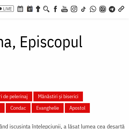
LIVE
07
ma, Episcopul
i de pelerinaj
Mănăstiri și biserici
Condac
Evanghelie
Apostol
țând iscusința înțelepciunii, a lăsat lumea cea deșartă