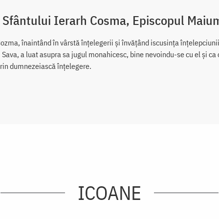
 Sfântului Ierarh Cosma, Episcopul Maiu
ozma, înaintând în vârstă înțelegerii și învățând iscusința înțelepciun
 Sava, a luat asupra sa jugul monahicesc, bine nevoindu-se cu el și ca o s
 prin dumnezeiască înțelegere.
ICOANE