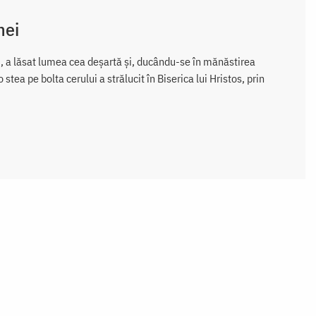
mei
ii, a lăsat lumea cea deșartă și, ducându-se în mănăstirea
tea pe bolta cerului a strălucit în Biserica lui Hristos, prin