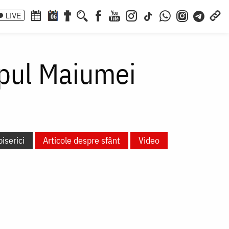
LIVE
06
opul Maiumei
biserici
Articole despre sfânt
Video