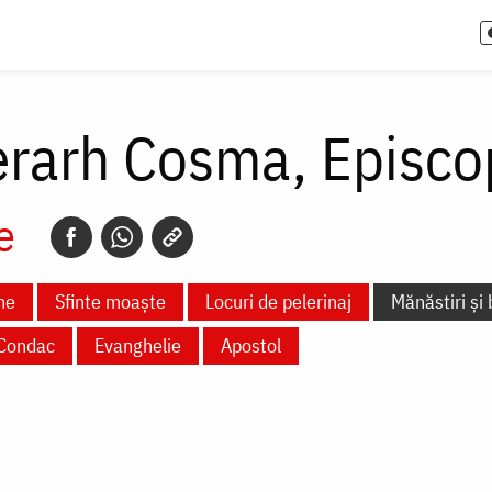
Ierarh Cosma, Episc
e
ne
Sfinte moaște
Locuri de pelerinaj
Mănăstiri și 
Condac
Evanghelie
Apostol