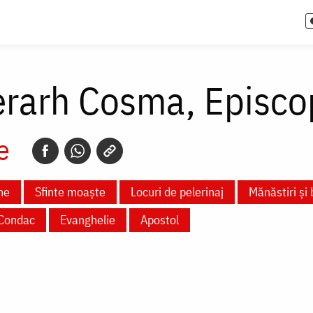
Ierarh Cosma, Episc
e
ne
Sfinte moaște
Locuri de pelerinaj
Mănăstiri și 
Condac
Evanghelie
Apostol