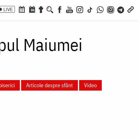
LIVE
06
opul Maiumei
biserici
Articole despre sfânt
Video