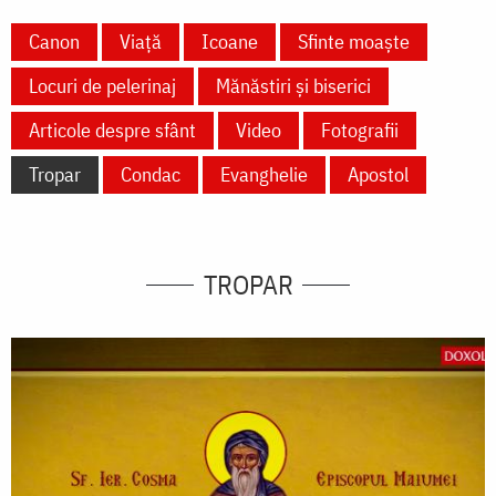
Canon
Viață
Icoane
Sfinte moaște
Locuri de pelerinaj
Mănăstiri și biserici
Articole despre sfânt
Video
Fotografii
Tropar
Condac
Evanghelie
Apostol
TROPAR