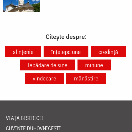
Citește despre:
sfințenie
înțelepciune
credință
lepădare de sine
minune
vindecare
mănăstire
VIAȚA BISERICII
CUVINTE DUHOVNICEȘTI