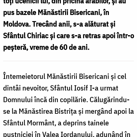
toți ucenicii lui, din pricina arabilor, și au
Bisericani
pus bazele Mănăstirii Bisericani, în
–
Moldova. Trecând anii, s-a alăturat și
drumul
Sfântul Chiriac și care s-a retras apoi într-o
spre
peșteră, vreme de 60 de ani.
sfințenie
Întemeietorul Mănăstirii Bisericani și cel
dintâi nevoitor, Sfântul Iosif I-a urmat
Domnului încă din copilărie. Călugărindu-
se la Mănăstirea Bistrița și mergând apoi la
Sfântul Mormânt, a deprins tainele
pustniciei în Valea Iordanului, adunând în