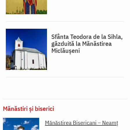
Sfânta Teodora de la Sihla,
găzduită la Mănăstirea
Miclăușeni
Mănăstiri și biserici
Mănăstirea Bisericani – Neamț