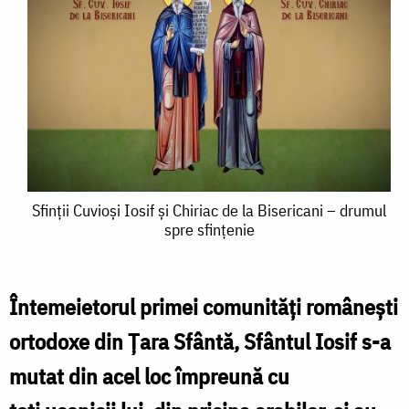
Sfinții
Sfinții Cuvioși Iosif și Chiriac de la Bisericani – drumul
spre sfințenie
Cuvioși
Iosif
și
Întemeietorul primei comunități românești
Chiriac
ortodoxe din Țara Sfântă, Sfântul Iosif s-a
de
mutat din acel loc împreună cu
la