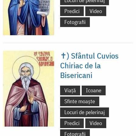
Locuri de pelerinaj
Predici
Video
Fotografii
✝) Sfântul Cuvios
Chiriac de la
Bisericani
Viață
Icoane
Sfinte moaște
Locuri de pelerinaj
Predici
Video
Fotografii