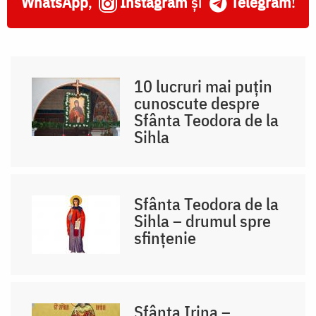
WhatsApp
,
Instagram
și
Telegram
!
10 lucruri mai puțin
cunoscute despre
Sfânta Teodora de la
Sihla
Sfânta Teodora de la
Sihla – drumul spre
sfințenie
Sfânta Irina –