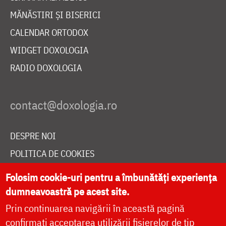
MĂNĂSTIRI ȘI BISERICI
CALENDAR ORTODOX
WIDGET DOXOLOGIA
RADIO DOXOLOGIA
DESPRE NOI
POLITICA DE COOKIES
DONEAZĂ ONLINE PENTRU CATEDRALA NAȚIONALĂ
Folosim cookie-uri pentru a îmbunătăți experiența
dumneavoastră pe acest site.
Prin continuarea navigării în această pagină
LIVE
confirmați acceptarea utilizării fișierelor de tip