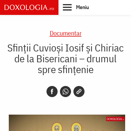
Skip
Meniu
to
main
Main
content
navigation
Documentar
Sfinții Cuvioși Iosif și Chiriac
de la Bisericani – drumul
spre sfințenie