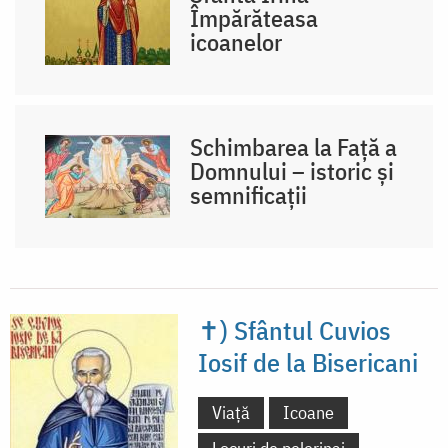
Împărăteasa
icoanelor
Schimbarea la Față a
Domnului – istoric și
semnificații
✝) Sfântul Cuvios
Iosif de la Bisericani
Viață
Icoane