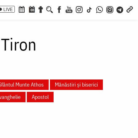
LIVE
08
 Tiron
Sfântul Munte Athos
Mănăstiri și biserici
vanghelie
Apostol