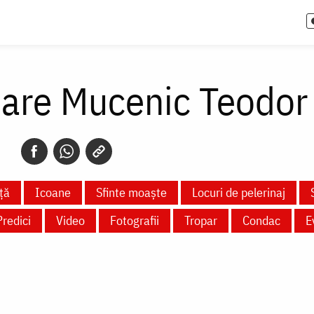
Mare Mucenic Teodor
ță
Icoane
Sfinte moaște
Locuri de pelerinaj
Predici
Video
Fotografii
Tropar
Condac
E