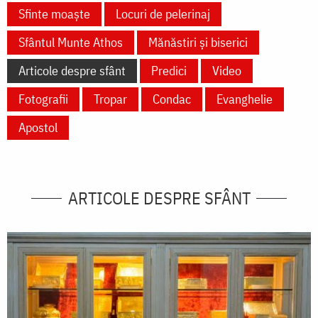
Sfinte moaște
Locuri de pelerinaj
Sfântul Munte Athos
Mănăstiri și biserici
Articole despre sfânt
Predici
Video
Fotografii
Tropar
Condac
Evanghelie
Apostol
ARTICOLE DESPRE SFÂNT