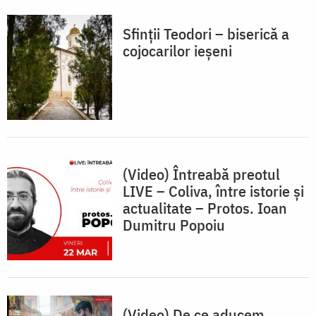
Sfinții Teodori – biserică a
cojocarilor ieșeni
(Video) Întreabă preotul
LIVE – Coliva, între istorie și
actualitate – Protos. Ioan
Dumitru Popoiu
(Video) De ce aducem