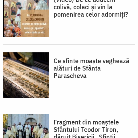
colivă, colaci și vin la
pomenirea celor adormiți?
Ce sfinte moaște veghează
alături de Sfânta
Parascheva
Fragment din moaștele
Sfântului Teodor Tiron,
dăruit Bisericii „Sfinții