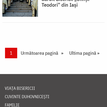
Teodori” din Iași
Paginare
Current page
1
Next page
Următoarea pagină
Last page
Ultima pagină »
VIAȚA BISERICII
CUVINTE DUHOVNICEȘTI
FAMILIE