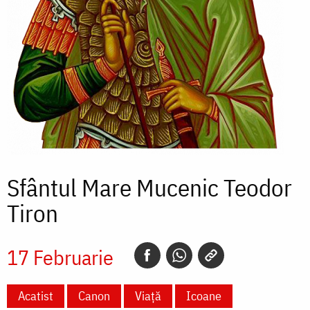
Sfântul Mare Mucenic Teodor
Tiron
17 Februarie
Acatist
Canon
Viață
Icoane