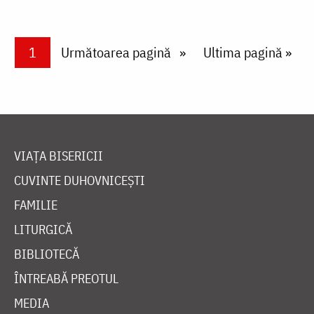
Paginare
Current page
1
Next page
Următoarea pagină
Last page
Ultima pagină »
VIAȚA BISERICII
CUVINTE DUHOVNICEȘTI
FAMILIE
LITURGICĂ
BIBLIOTECĂ
ÎNTREABĂ PREOTUL
MEDIA