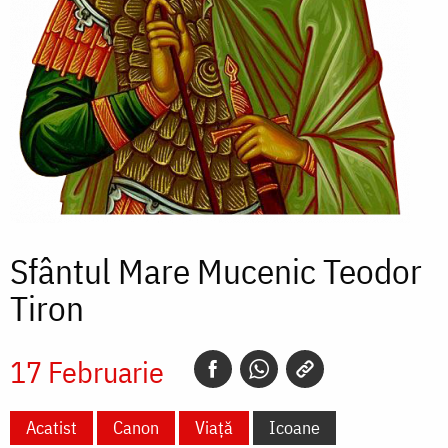
Sfântul Mare Mucenic Teodor
Tiron
17 Februarie
Acatist
Canon
Viață
Icoane