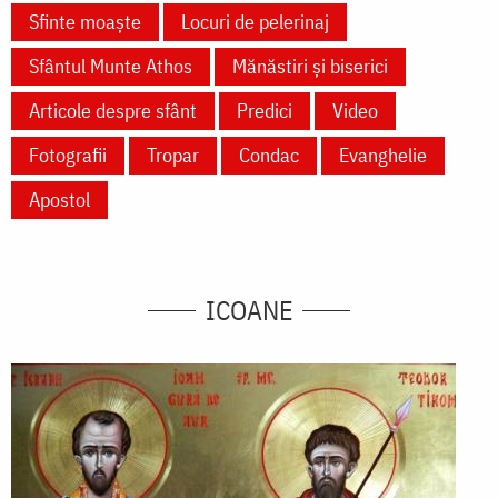
Sfinte moaște
Locuri de pelerinaj
Sfântul Munte Athos
Mănăstiri și biserici
Articole despre sfânt
Predici
Video
Fotografii
Tropar
Condac
Evanghelie
Apostol
ICOANE