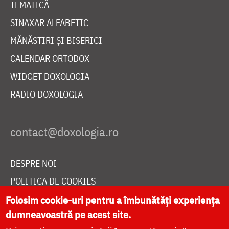
TEMATICĂ
SINAXAR ALFABETIC
MĂNĂSTIRI ȘI BISERICI
CALENDAR ORTODOX
WIDGET DOXOLOGIA
RADIO DOXOLOGIA
DESPRE NOI
POLITICA DE COOKIES
DONEAZĂ ONLINE PENTRU CATEDRALA NAȚIONALĂ
Folosim cookie-uri pentru a îmbunătăți experiența
dumneavoastră pe acest site.