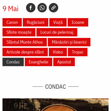
9 Mai
Canon
Rugăciuni
Viață
Icoane
Sfinte moaște
Locuri de pelerinaj
Sfântul Munte Athos
Mănăstiri și biserici
Articole despre sfânt
Video
Tropar
Condac
Evanghelie
Apostol
CONDAC