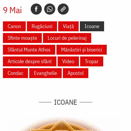
9 Mai
Canon
Rugăciuni
Viață
Icoane
Sfinte moaște
Locuri de pelerinaj
Sfântul Munte Athos
Mănăstiri și biserici
Articole despre sfânt
Video
Tropar
Condac
Evanghelie
Apostol
ICOANE