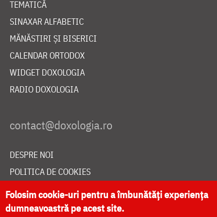
TEMATICĂ
SINAXAR ALFABETIC
MĂNĂSTIRI ȘI BISERICI
CALENDAR ORTODOX
WIDGET DOXOLOGIA
RADIO DOXOLOGIA
DESPRE NOI
POLITICA DE COOKIES
DONEAZĂ ONLINE PENTRU CATEDRALA NAȚIONALĂ
Folosim cookie-uri pentru a îmbunătăți experiența
dumneavoastră pe acest site.