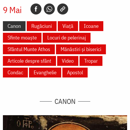
9 Mai
Canon
Rugăciuni
Viață
Icoane
Sfinte moaște
Locuri de pelerinaj
Sfântul Munte Athos
Mănăstiri și biserici
Articole despre sfânt
Video
Tropar
Condac
Evanghelie
Apostol
CANON