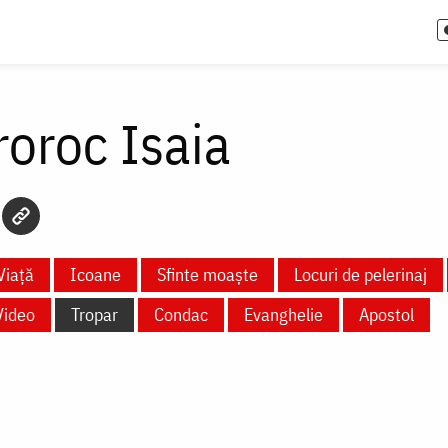
roroc Isaia
Viață
Icoane
Sfinte moaște
Locuri de pelerinaj
Video
Tropar
Condac
Evanghelie
Apostol