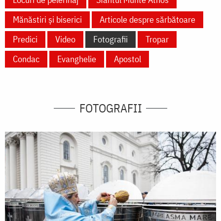
Mănăstiri și biserici
Articole despre sărbătoare
Predici
Video
Fotografii
Tropar
Condac
Evanghelie
Apostol
FOTOGRAFII