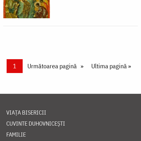
Paginare
Current page
1
Next page
Următoarea pagină
Last page
Ultima pagină »
VIAȚA BISERICII
CUVINTE DUHOVNICEȘTI
FAMILIE