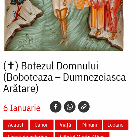
(✝)
Botezul Domnului
(Boboteaza – Dumnezeiasca
Arătare)
6 Ianuarie
Acatist
Canon
Viață
Minuni
Icoane
Locuri de pelerinaj
Sfântul Munte Athos