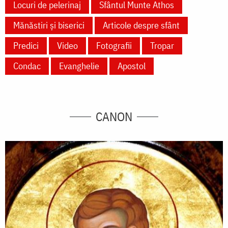
Locuri de pelerinaj
Sfântul Munte Athos
Mănăstiri și biserici
Articole despre sfânt
Predici
Video
Fotografii
Tropar
Condac
Evanghelie
Apostol
CANON