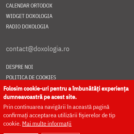
CALENDAR ORTODOX
WIDGET DOXOLOGIA
RADIO DOXOLOGIA
DESPRE NOI
POLITICA DE COOKIES
DONEAZĂ ONLINE PENTRU CATEDRALA NAȚIONALĂ
Folosim cookie-uri pentru a îmbunătăți experiența
dumneavoastră pe acest site.
Prin continuarea navigării în această pagină
LIVE
confirmați acceptarea utilizării fișierelor de tip
cookie.
Mai multe informații