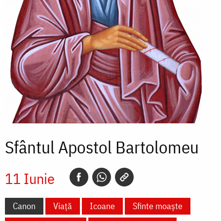
Sfântul Apostol Bartolomeu
11 Iunie
Canon
Viață
Icoane
Sfinte moaște