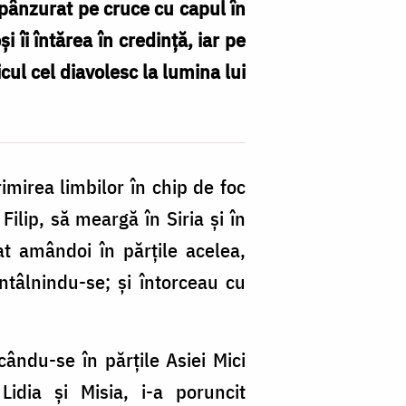
spânzurat pe cruce cu capul în
 îi întărea în credință, iar pe
cul cel diavolesc la lumina lui
imirea limbilor în chip de foc
ilip, să meargă în Siria și în
t amândoi în părțile acelea,
ntâlnindu-se; și întorceau cu
ându-se în părțile Asiei Mici
idia și Misia, i-a poruncit