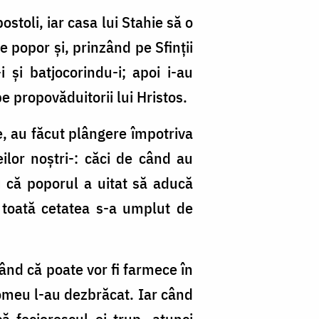
stoli, iar casa lui Stahie să o
e popor și, prinzând pe Sfinții
i și batjocorindu-i; apoi i-au
e propovăduitorii lui Hristos.
ise, au făcut plângere împotriva
eilor noștri-: căci de când au
ru că poporul a uitat să aducă
și toată cetatea s-a umplut de
ând că poate vor fi farmece în
omeu l-au dezbrăcat. Iar când
 feciorescul ei trup, atunci