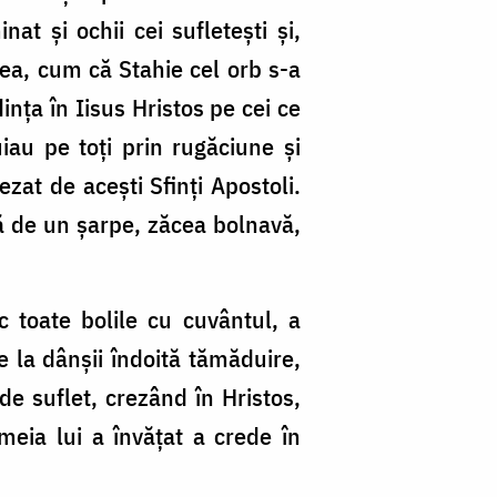
at și ochii cei sufletești și,
tea, cum că Stahie cel orb s-a
dința în Iisus Hristos pe cei ce
iau pe toți prin rugăciune și
zat de acești Sfinți Apostoli.
tă de un șarpe, zăcea bolnavă,
c toate bolile cu cuvântul, a
de la dânșii îndoită tămăduire,
e suflet, crezând în Hristos,
emeia lui a învățat a crede în