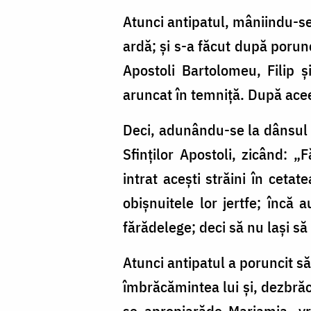
Atunci antipatul, mâniindu-se 
ardă; și s-a făcut după porunc
Apostoli Bartolomeu, Filip și
aruncat în temniță. După aceea
Deci, adunându-se la dânsul toț
Sfinților Apostoli, zicând: „
intrat acești străini în ceta
obișnuitele lor jertfe; încă 
fărădelege; deci să nu lași să
Atunci antipatul a poruncit s
îmbrăcămintea lui și, dezbră
se apropiarăde Mariamia, vr