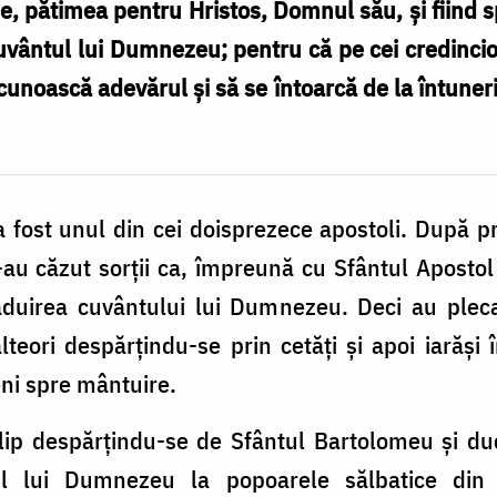
, pătimea pentru Hristos, Domnul său, și fiind 
vântul lui Dumnezeu; pentru că pe cei credincioși
ă cunoască adevărul și să se întoarcă de la întuneri
fost unul din cei doisprezece apostoli. După pr
-au căzut sorții ca, împreună cu Sfântul Apostol F
duirea cuvântului lui Dumnezeu. Deci au pleca
eori despărțindu-se prin cetăți și apoi iarăși î
eni spre mântuire.
ilip despărțindu-se de Sfântul Bartolomeu și duc
 lui Dumnezeu la popoarele sălbatice din L