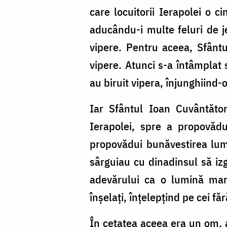
care locuitorii Ierapolei o c
aducându-i multe feluri de je
vipere. Pentru aceea, Sfântul
vipere. Atunci s-a întâmplat 
au biruit vipera, înjunghiind-
Iar Sfântul Ioan Cuvântăto
Ierapolei, spre a propovădu
propovădui bunăvestirea lumi
sârguiau cu dinadinsul să izg
adevărului ca o lumină mare
înșelați, înțelepțind pe cei fă
În cetatea aceea era un om, a