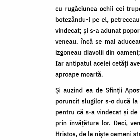
cu rugăciunea ochii cei trupe
botezându-l pe el, petreceau 
vindecat; și s-a adunat popor m
veneau. încă se mai aduceau 
izgoneau diavolii din oameni;
Iar antipatul acelei cetăți a
aproape moartă.
Și auzind ea de Sfinții Apos
poruncit slugilor s-o ducă la 
pentru că s-a vindecat și de
prin învățătura lor. Deci, ve
Hristos, de la niște oameni str