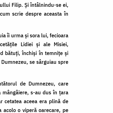
ui Filip. Și întâlnindu-se ei,
recum scrie despre aceasta în
a îi urma și sora lui, fecioara
tățile Lidiei și ale Misiei,
d bătuți, închiși în temnițe și
 lui Dumnezeu, se sârguiau spre
ântătorul de Dumnezeu, care
 mângâiere, s-au dus în țara
Iar cetatea aceea era plină de
ra acolo o viperă oarecare, pe