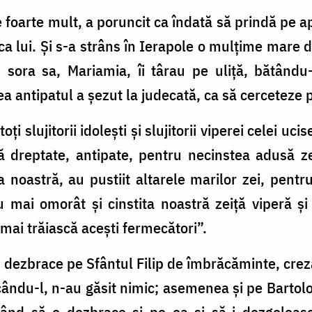
foarte mult, a poruncit ca îndată să prindă pe apo
a lui. Și s-a strâns în Ierapole o mulțime mare d
 sora sa, Mariamia, îi târau pe uliță, bătându-
 antipatul a șezut la judecată, ca să cerceteze p
i slujitorii idolești și slujitorii viperei celei uc
Fă dreptate, antipate, pentru necinstea adusă z
tea noastră, au pustiit altarele marilor zei, pent
au mai omorât și cinstita noastră zeiță viperă 
 mai trăiască acești fermecători”.
ă dezbrace pe Sfântul Filip de îmbrăcăminte, crez
cându-l, n-au găsit nimic; asemenea și pe Bartol
ând să o dezbrace și pe ea și să-i dezgolească