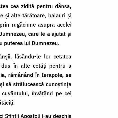
iștea cea zidită pentru dânsa,
 și alte târâtoare, balauri și
t prin rugăciune asupra acelei
Dumne­zeu, care le-a ajutat și
, cu puterea lui Dumnezeu.
șii, lăsându-le lor cetatea
 dus în alte cetăți pentru a
mia, rămânând în Ierapole, se
 și să strălucească cunoștința
 cuvântului, învățând pe cei
tăciți.
 Sfinții Apostoli i-au deschis