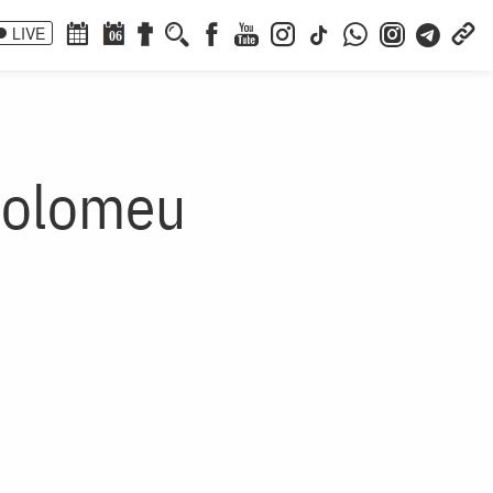
LIVE
06
rtolomeu