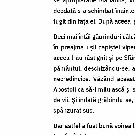
deodată s-a schimbat înaintea
fugit din fața ei. După aceea 
Deci mai întâi găurindu-i călc
în preajma ușii capiștei vipe
aceea l-au răstignit și pe Sf
pământul, deschizându-se, a î
necredincios. Văzând aceasta,
Apostoli ca să-i miluiască ș
de vii. Și îndată grăbindu-se
spânzurat sus.
Dar astfel a fost bună voirea 