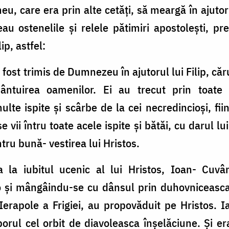
 care era prin alte cetăți, să meargă în ajutorull
u ostenelile și relele pătimiri apostolești, p
ip, astfel:
ost trimis de Dumnezeu în ajutorul lui Filip, cărui
ântuirea oamenilor. Ei au trecut prin toate ce
lte ispite și scârbe de la cei necredincioși, fiin
se vii întru toate acele ispite și bătăi, cu darul
ntru bună- vestirea lui Hristos.
a la iubitul ucenic al lui Hristos, Ioan- Cuv
o și mângâindu-se cu dânsul prin duhovniceasca
a Ierapole a Frigiei, au propovăduit pe Hristos. 
oporul cel orbit de diavoleasca înșelăciune. Și e