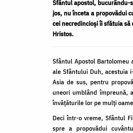
Bartolomeu
Sfântul apostol, bucurându-se
jos, nu înceta a propovădui cu
cei necredincioși îi sfătuia s
Hristos.
Sfântul Apostol Bartolomeu a 
ale Sfântului Duh, acestuia i
Asia de sus, pentru propovă
uneori umblând împreună, alt
învățăturile lor pe mulți oam
Deci într-o vreme, Sfântul F
spre a propovădui cuvântul