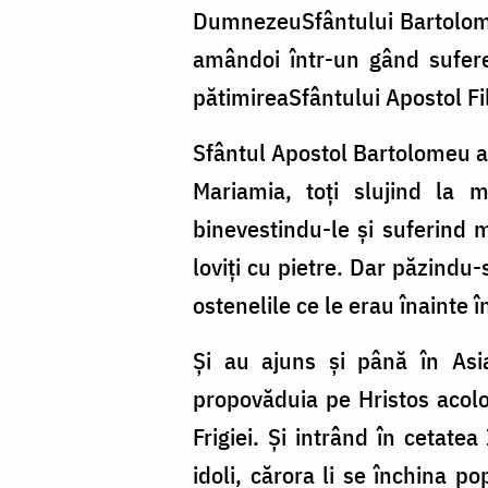
DumnezeuSfântului Bartolomeu,
amândoi într-un gând suferea
pătimireaSfântului Apostol Fil
Sfântul Apostol Bartolomeu a f
Mariamia, toți slujind la m
binevestindu-le și suferind mu
loviți cu pietre. Dar păzindu-
ostenelile ce le erau înainte î
Și au ajuns și până în Asi
propovăduia pe Hristos acol
Frigiei. Și intrând în cetate
idoli, cărora li se închina p