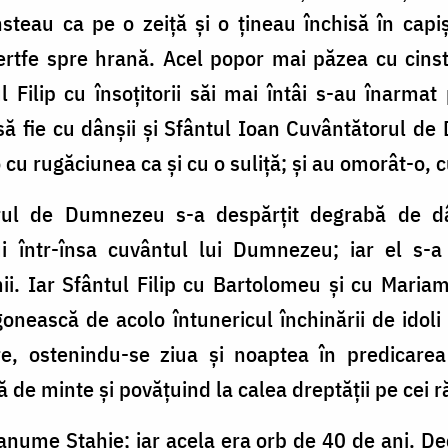
insteau ca pe o zeiță și o țineau închisă în cap
rtfe spre hrană. Acel popor mai păzea cu cinste
 Filip cu însoțitorii săi mai întâi s-au înarma
să fie cu dânșii și Sfântul Ioan Cuvântătorul de 
o cu rugăciunea ca și cu o suliță; și au omorât-o
rul de Dumnezeu s-a despărțit degrabă de dân
i într-însa cuvântul lui Dumnezeu; iar el s-a
i. Iar Sfântul Filip cu Bartolomeu și cu Maria
onească de acolo întunericul închinării de idoli
, ostenindu-se ziua și noaptea în predicarea
ră de minte și povățuind la calea dreptății pe cei ră
nume Stahie; iar acela era orb de 40 de ani. Deci