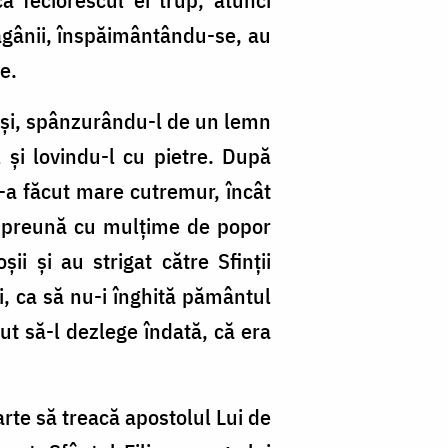
păgânii, înspăimântându-se, au
e.
ie și, spânzurându-l de un lemn
l și lovindu-l cu pietre. După
s-a făcut mare cutremur, încât
, împreună cu mulțime de popor
ii și au strigat către Sfinții
, ca să nu-i înghită pământul
ut să-l dezlege îndată, că era
arte să treacă apostolul Lui de