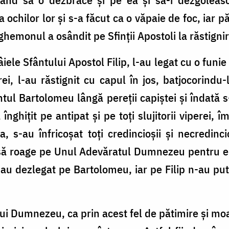
 ochilor lor și s-a făcut ca o văpaie de foc, iar 
ighemonul a osândit pe Sfinții Apostoli la răstignir
âiele Sfântului Apostol Filip, l-au legat cu o fun
rei, l-au răstignit cu capul în jos, batjocorindu-
ântul Bartolomeu lângă pereții capiștei și îndată 
nghițit pe antipat și pe toți slujitorii viperei
 s-au înfricoșat toți credincioșii și necredincioș
i să roage pe Unul Adevăratul Dumnezeu pentru ei
, au dezlegat pe Bartolomeu, iar pe Filip n-au put
lui Dumnezeu, ca prin acest fel de pătimire și mo