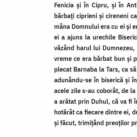
Fenicia și în Cipru, și în An
bărbați ciprieni și cireneni c
mâna Domnului era cu ei și er
ei a ajuns la urechile Biseri
văzând harul lui Dumnezeu, 
vreme ce era bărbat bun și p
plecat Barnaba la Tars, ca să 
adunându-se în biserică și în
acele zile s-au coborât, de la
a arătat prin Duhul, că va fi 
hotărât ca fiecare dintre ei, 
și făcut, trimițând preoților p