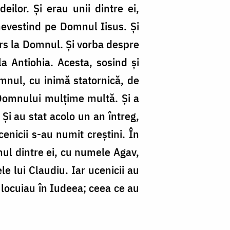
eilor. Și erau unii dintre ei,
binevestind pe Domnul Iisus. Și
ors la Domnul. Și vorba despre
la Antiohia. Acesta, sosind și
nul, cu inimă statornică, de
 Domnului mulțime multă. Și a
 Și au stat acolo un an întreg,
enicii s-au numit creștini. În
unul dintre ei, cu numele Agav,
le lui Claudiu. Iar ucenicii au
e locuiau în Iudeea; ceea ce au