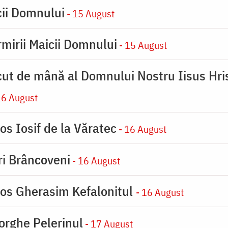
cii Domnului
- 15 August
rmirii Maicii Domnului
- 15 August
cut de mână al Domnului Nostru Iisus Hris
16 August
os Iosif de la Văratec
- 16 August
iri Brâncoveni
- 16 August
ios Gherasim Kefalonitul
- 16 August
orghe Pelerinul
- 17 August