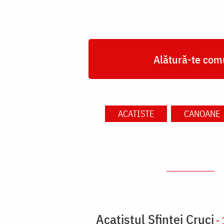
Alătură-te comu
ACATISTE
CANOANE
Acatistul Sfintei Cruci
- 