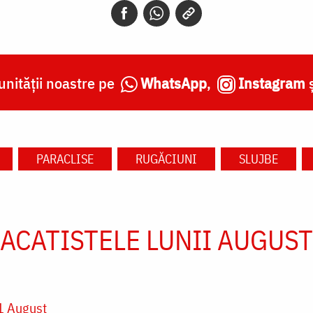
nității noastre pe
WhatsApp
,
Instagram
PARACLISE
RUGĂCIUNI
SLUJBE
ACATISTELE LUNII AUGUST
1 August