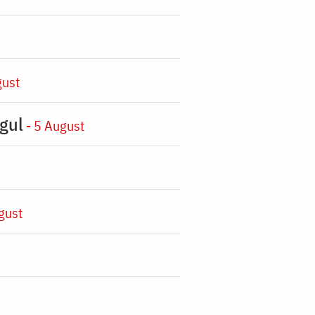
gust
gul
- 5 August
gust