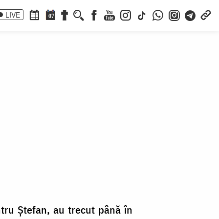
LIVE
07
0
entru Ștefan, au trecut până în