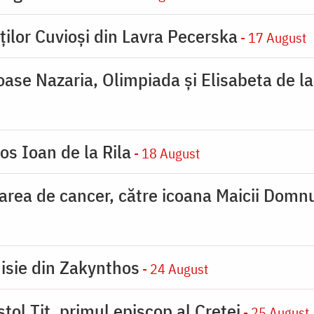
ților Cuvioși din Lavra Pecerska
- 17 August
ioase Nazaria, Olimpiada și Elisabeta de l
os Ioan de la Rila
- 18 August
carea de cancer, către icoana Maicii Dom
nisie din Zakynthos
- 24 August
tol Tit, primul episcop al Cretei
- 25 August