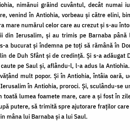
tiohia, nimănui grăind cuvântul, decât numai iud
are, venind în Antiohia, vorbeau și către elini, 
a mare numărul celor care au crezut și s-au înt
cii din Ierusalim, și au trimis pe Barnaba până 
s-a bucurat și îndemna pe toți să rămână în Dom
lin de Duh Sfânt și de credință. Și s-a adăugat
caute pe Saul și, aflându-l, l-a adus la Antiohia.
vățând mult popor. Și în Antiohia, întâia oară, uc
 Ierusalim în Antiohia, proroci. Și, sculându-se 
în toată lumea foamete mare, care a și fost în zile
după putere, să trimită spre ajutorare fraților car
rin mâna lui Barnaba și a lui Saul.