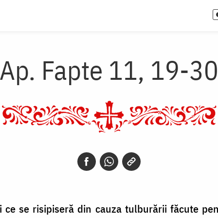
Ap. Fapte 11, 19-3
ei ce se risipiseră din cauza tulburării făcute p