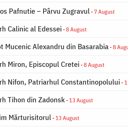
ios Pafnutie – Pârvu Zugravul
- 7 August
rh Calinic al Edessei
- 8 August
eot Mucenic Alexandru din Basarabia
- 8 Aug
arh Miron, Episcopul Cretei
- 8 August
arh Nifon, Patriarhul Constantinopolului
- 1
arh Tihon din Zadonsk
- 13 August
im Mărturisitorul
- 13 August