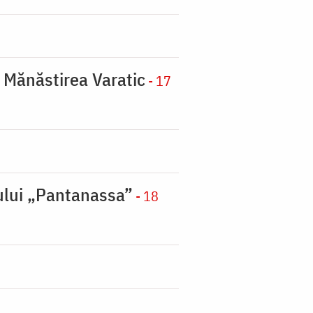
a Mănăstirea Varatic
- 17
nului „Pantanassa”
- 18