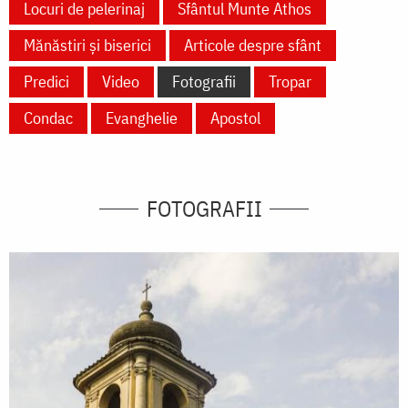
Locuri de pelerinaj
Sfântul Munte Athos
Mănăstiri și biserici
Articole despre sfânt
Predici
Video
Fotografii
Tropar
Condac
Evanghelie
Apostol
FOTOGRAFII