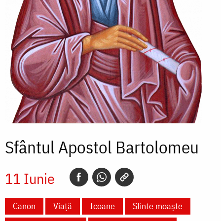
Sfântul Apostol Bartolomeu
11 Iunie
Canon
Viață
Icoane
Sfinte moaște