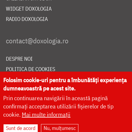
WIDGET DOXOLOGIA
RADIO DOXOLOGIA
DESPRE NOI
POLITICA DE COOKIES
DONEAZĂ ONLINE PENTRU CATEDRALA NAȚIONALĂ
Folosim cookie-uri pentru a îmbunătăți experiența
dumneavoastră pe acest site.
Prin continuarea navigării în această pagină
LIVE
confirmați acceptarea utilizării fișierelor de tip
cookie.
Mai multe informații
Sunt de acord
Nu, mulțumesc
Site dezvoltat de
DOXOLOGIA MEDIA
,