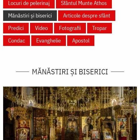
Locuri de pelerinaj
Sfântul Munte Athos
Mănăstiri și biserici
Articole despre sfânt
Predici
Video
Fotografii
Tropar
Condac
Evanghelie
Apostol
MĂNĂSTIRI ȘI BISERICI