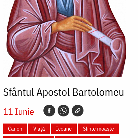
Sfântul Apostol Bartolomeu
11 Iunie
Canon
Viață
Icoane
Sfinte moaște