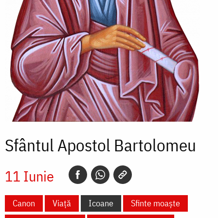
Sfântul Apostol Bartolomeu
11 Iunie
Canon
Viață
Icoane
Sfinte moaște