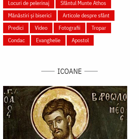
Locuri de pelerinaj
Sfântul Munte Athos
Mănăstiri și biserici
Articole despre sfânt
Predici
Video
Fotografii
Tropar
Condac
Evanghelie
Apostol
ICOANE