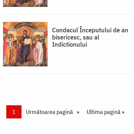
Condacul Începutului de an
bisericesc, sau al
Indictionului
Paginare
Current page
1
Next page
Următoarea pagină
Last page
Ultima pagină »