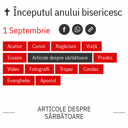
✝
Începutul anului bisericesc
1 Septembrie
Acatist
Canon
Rugăciuni
Viață
Icoane
Articole despre sărbătoare
Predici
Video
Fotografii
Tropar
Condac
Evanghelie
Apostol
ARTICOLE DESPRE
SĂRBĂTOARE