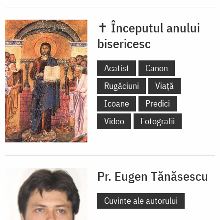
✝ Începutul anului
bisericesc
Acatist
Canon
Rugăciuni
Viață
Icoane
Predici
Video
Fotografii
Pr. Eugen Tănăsescu
Cuvinte ale autorului