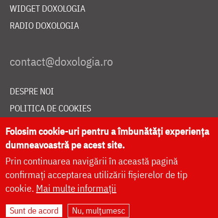
WIDGET DOXOLOGIA
RADIO DOXOLOGIA
DESPRE NOI
POLITICA DE COOKIES
DONEAZĂ ONLINE PENTRU CATEDRALA NAȚIONALĂ
Folosim cookie-uri pentru a îmbunătăți experiența
dumneavoastră pe acest site.
Prin continuarea navigării în această pagină
LIVE
confirmați acceptarea utilizării fișierelor de tip
cookie.
Mai multe informații
Site dezvoltat de
DOXOLOGIA MEDIA
,
Sunt de acord
Nu, mulțumesc