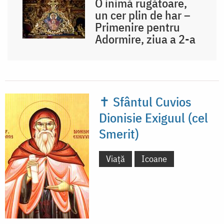
O inimă rugătoare,
un cer plin de har –
Primenire pentru
Adormire, ziua a 2-a
✝ Sfântul Cuvios
Dionisie Exiguul (cel
Smerit)
Viață
Icoane