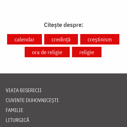
Citește despre:
calendar
credință
creștinism
ora de religie
religie
VIAȚA BISERICII
CUVINTE DUHOVNICEȘTI
FAMILIE
LITURGICĂ