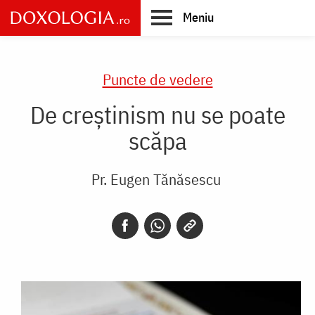
Skip
Meniu
to
main
Main
content
navigation
Puncte de vedere
De creștinism nu se poate
scăpa
Pr. Eugen Tănăsescu