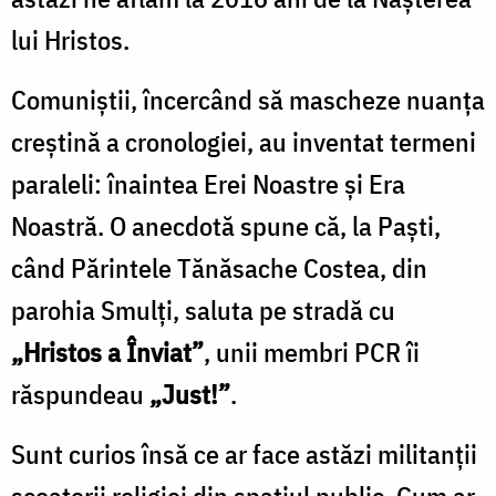
lui Hristos.
Comuniștii, încercând să mascheze nuanța
creștină a cronologiei, au inventat termeni
paraleli: înaintea Erei Noastre și Era
Noastră. O anecdotă spune că, la Paști,
când Părintele Tănăsache Costea, din
parohia Smulți, saluta pe stradă cu
„Hristos a Înviat”
, unii membri PCR îi
răspundeau
„Just!”
.
Sunt curios însă ce ar face astăzi militanții
scoaterii religiei din spațiul public. Cum ar