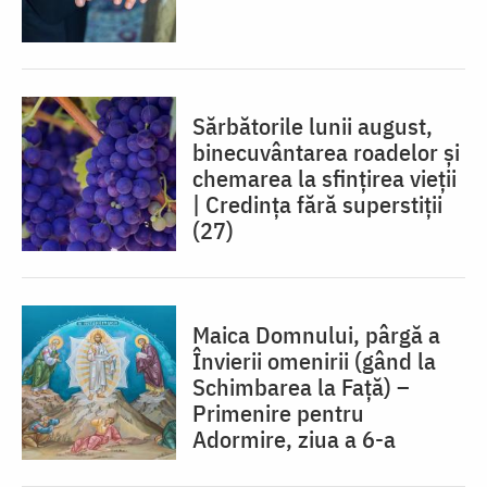
Sărbătorile lunii august,
binecuvântarea roadelor și
chemarea la sfințirea vieții
| Credința fără superstiții
(27)
Maica Domnului, pârgă a
Învierii omenirii (gând la
Schimbarea la Față) –
Primenire pentru
Adormire, ziua a 6-a