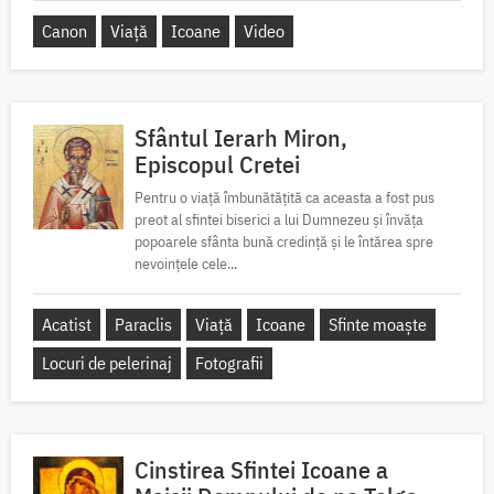
Canon
Viață
Icoane
Video
Sfântul Ierarh Miron,
Episcopul Cretei
Pentru o viață îmbunătățită ca aceasta a fost pus
preot al sfintei biserici a lui Dumnezeu și învăța
popoarele sfânta bună credință și le întărea spre
nevoințele cele...
Acatist
Paraclis
Viață
Icoane
Sfinte moaște
Locuri de pelerinaj
Fotografii
Cinstirea Sfintei Icoane a