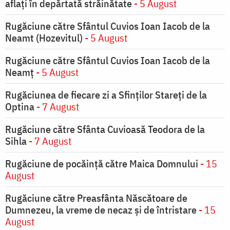
aflați în depărtată străinătate
- 5 August
Rugăciune către Sfântul Cuvios Ioan Iacob de la
Neamt (Hozevitul)
- 5 August
Rugăciune către Sfântul Cuvios Ioan Iacob de la
Neamț
- 5 August
Rugăciunea de fiecare zi a Sfinților Stareți de la
Optina
- 7 August
Rugăciune către Sfânta Cuvioasă Teodora de la
Sihla
- 7 August
Rugăciune de pocăinţă către Maica Domnului
- 15
August
Rugăciune către Preasfânta Născătoare de
Dumnezeu, la vreme de necaz şi de întristare
- 15
August