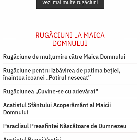
vezi mai multe rugăciuni
RUGĂCIUNI LA MAICA
DOMNULUI
Rugăciune de mulţumire către Maica Domnului
Rugăciune pentru izbăvirea de patima beției,
înaintea icoanei „Potirul nesecat”
Rugăciunea „Cuvine-se cu adevărat"
Acatistul Sfântului Acoperământ al Maicii
Domnului
Paraclisul Preasfintei Născătoare de Dumnezeu
Acatistul Bunei Vestiri