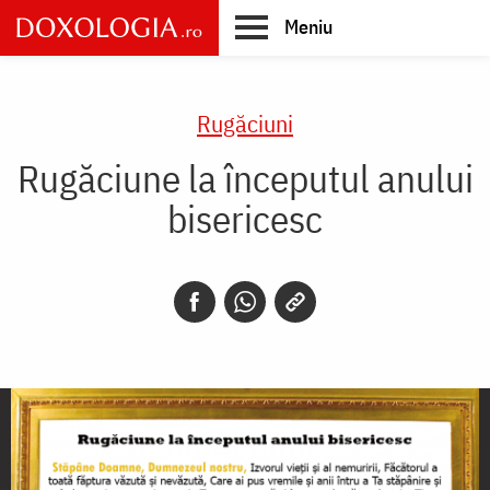
Skip
Meniu
to
main
Main
content
navigation
Rugăciuni
Rugăciune la începutul anului
bisericesc