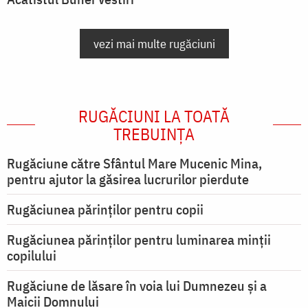
vezi mai multe rugăciuni
RUGĂCIUNI LA TOATĂ
TREBUINȚA
Rugăciune către Sfântul Mare Mucenic Mina,
pentru ajutor la găsirea lucrurilor pierdute
Rugăciunea părinților pentru copii
Rugăciunea părinților pentru luminarea minţii
copilului
Rugăciune de lăsare în voia lui Dumnezeu şi a
Maicii Domnului