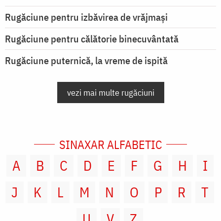
Rugăciune pentru izbăvirea de vrăjmași
Rugăciune pentru călătorie binecuvântată
Rugăciune puternică, la vreme de ispită
vezi mai multe rugăciuni
SINAXAR ALFABETIC
A
B
C
D
E
F
G
H
I
J
K
L
M
N
O
P
R
T
U
V
Z