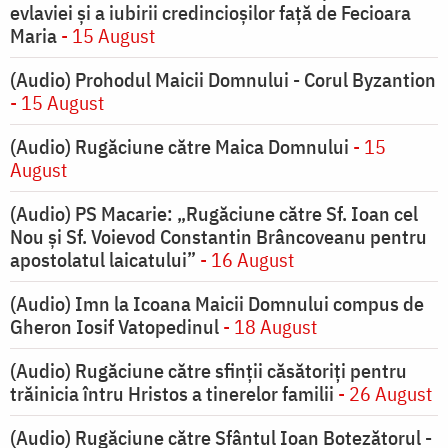
evlaviei și a iubirii credincioșilor față de Fecioara
Maria
- 15 August
(Audio) Prohodul Maicii Domnului - Corul Byzantion
- 15 August
(Audio) Rugăciune către Maica Domnului
- 15
August
(Audio) PS Macarie: „Rugăciune către Sf. Ioan cel
Nou și Sf. Voievod Constantin Brâncoveanu pentru
apostolatul laicatului”
- 16 August
(Audio) Imn la Icoana Maicii Domnului compus de
Gheron Iosif Vatopedinul
- 18 August
(Audio) Rugăciune către sfinții căsătoriți pentru
trăinicia întru Hristos a tinerelor familii
- 26 August
(Audio) Rugăciune către Sfântul Ioan Botezătorul -