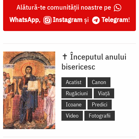
Alătură-te comunității noastre pe
WhatsApp
,
Instagram
și
Telegram
!
✝ Începutul anului
bisericesc
Acatist
Canon
Rugăciuni
Viață
Icoane
Predici
Video
Fotografii