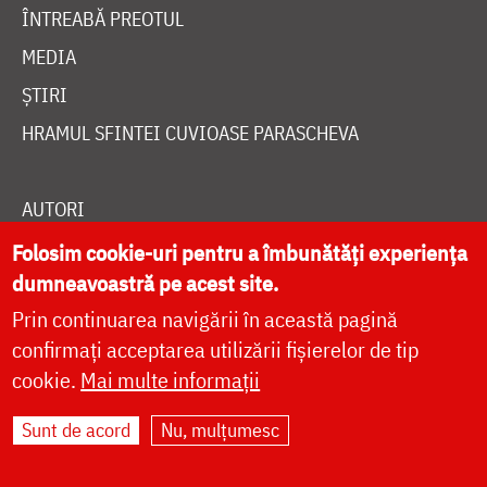
ÎNTREABĂ PREOTUL
MEDIA
ȘTIRI
HRAMUL SFINTEI CUVIOASE PARASCHEVA
AUTORI
PĂRINȚI DUHOVNICEȘTI
Folosim cookie-uri pentru a îmbunătăți experiența
dumneavoastră pe acest site.
MAICI CU VIAȚĂ DUHOVNICEASCĂ
Prin continuarea navigării în această pagină
TEMATICĂ
confirmați acceptarea utilizării fișierelor de tip
SINAXAR ALFABETIC
cookie.
Mai multe informații
MĂNĂSTIRI ȘI BISERICI
Sunt de acord
Nu, mulțumesc
CALENDAR ORTODOX
WIDGET DOXOLOGIA