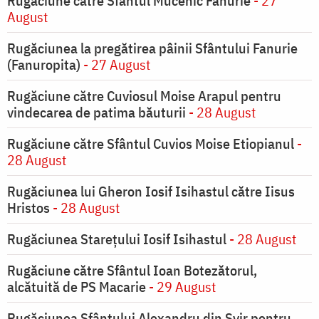
Rugăciune către Sfântul Mucenic Fanurie
- 27
August
Rugăciunea la pregătirea pâinii Sfântului Fanurie
(Fanuropita)
- 27 August
Rugăciune către Cuviosul Moise Arapul pentru
vindecarea de patima băuturii
- 28 August
Rugăciune către Sfântul Cuvios Moise Etiopianul
-
28 August
Rugăciunea lui Gheron Iosif Isihastul către Iisus
Hristos
- 28 August
Rugăciunea Starețului Iosif Isihastul
- 28 August
Rugăciune către Sfântul Ioan Botezătorul,
alcătuită de PS Macarie
- 29 August
Rugăciunea Sfântului Alexandru din Svir pentru