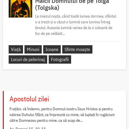
Maicii Domnului de pe Tolga
(Tolgska)
La miezul nopții, când toată lumea dormea, sfântul
s-a trezit și a văzut o lumină care lumina întreg
ținutul. Aceasta lumină venea de la o coloană de
foc de pe celălalt...
Viață
Minuni
Icoane
Sfinte moaște
Locuri de pelerinaj
Fotografii
Apostolul zilei
Fraților, vă îndemn, pentru Domnul nostru Iisus Hristos și pentru
iubirea Duhului Sfânt, ca împreună cu mine, să luptați în rugăciuni
către Dumnezeu pentru mine, ca să scap de...