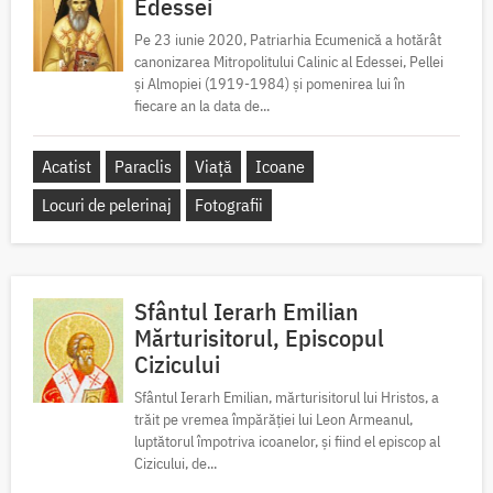
Edessei
Pe 23 iunie 2020, Patriarhia Ecumenică a hotărât
canonizarea Mitropolitului Calinic al Edessei, Pellei
și Almopiei (1919-1984) și pomenirea lui în
fiecare an la data de...
Acatist
Paraclis
Viață
Icoane
Locuri de pelerinaj
Fotografii
Sfântul Ierarh Emilian
Mărturisitorul, Episcopul
Cizicului
Sfântul Ierarh Emilian, mărturisitorul lui Hristos, a
trăit pe vremea împărăției lui Leon Armeanul,
luptătorul împotriva icoanelor, și fiind el episcop al
Cizicului, de...