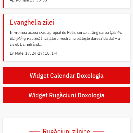
Ap. Romani 15, 30-33
Evanghelia zilei
În vremea aceea s-au apropiat de Petru cei ce strâng darea (
pentru
templu
) și i-au zis: Învățătorul vostru nu plătește darea? Ba da! – a
zis el. Dar intrând...
Ev. Matei 17, 24-27; 18, 1-4
Widget Calendar Doxologia
Widget Rugăciuni Doxologia
Rugăciuni zilnice