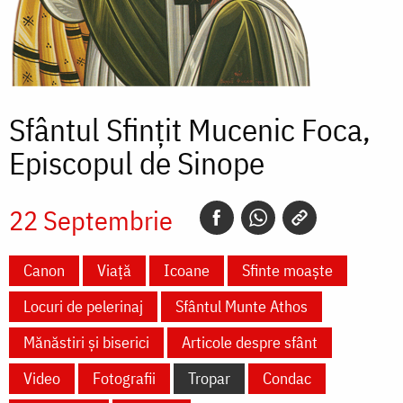
Sfântul Sfințit Mucenic Foca,
Episcopul de Sinope
22 Septembrie
Canon
Viață
Icoane
Sfinte moaște
Locuri de pelerinaj
Sfântul Munte Athos
Mănăstiri și biserici
Articole despre sfânt
Video
Fotografii
Tropar
Condac