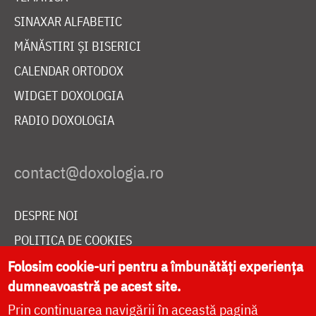
SINAXAR ALFABETIC
MĂNĂSTIRI ȘI BISERICI
CALENDAR ORTODOX
WIDGET DOXOLOGIA
RADIO DOXOLOGIA
DESPRE NOI
POLITICA DE COOKIES
DONEAZĂ ONLINE PENTRU CATEDRALA NAȚIONALĂ
Folosim cookie-uri pentru a îmbunătăți experiența
dumneavoastră pe acest site.
Prin continuarea navigării în această pagină