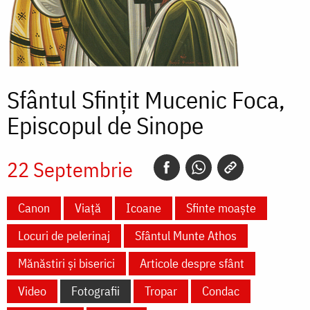
Sfântul Sfințit Mucenic Foca,
Episcopul de Sinope
22 Septembrie
Canon
Viață
Icoane
Sfinte moaște
Locuri de pelerinaj
Sfântul Munte Athos
Mănăstiri și biserici
Articole despre sfânt
Video
Fotografii
Tropar
Condac