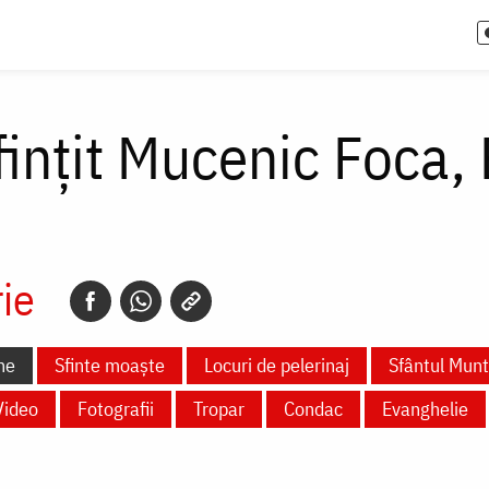
fințit Mucenic Foca,
ie
ne
Sfinte moaște
Locuri de pelerinaj
Sfântul Mun
Video
Fotografii
Tropar
Condac
Evanghelie