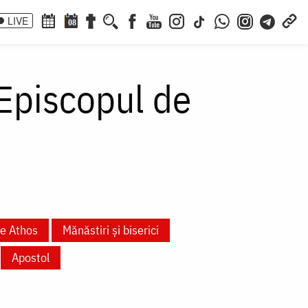
LIVE
08
 Episcopul de
te Athos
Mănăstiri și biserici
Apostol