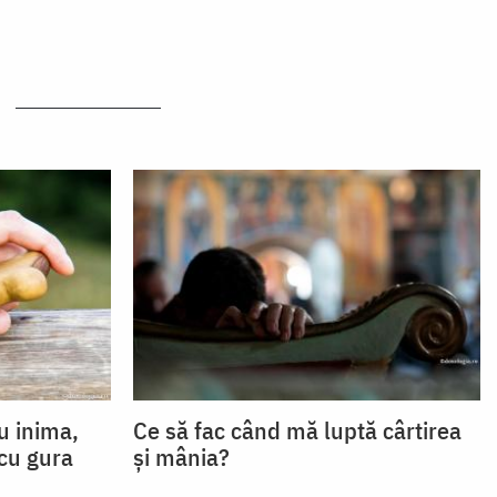
u inima,
Ce să fac când mă luptă cârtirea
 cu gura
și mânia?