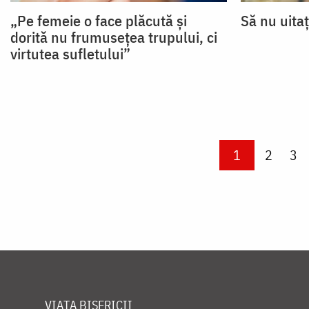
„Pe femeie o face plăcută și
Să nu uita
dorită nu frumusețea trupului, ci
virtutea sufletului”
Paginare
Current page
1
Page
2
Pa
3
VIAȚA BISERICII