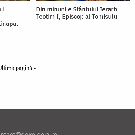
ul
Din minunile Sfântului Ierarh
Teotim I, Episcop al Tomisului
inopol
Last page
Ultima pagină »