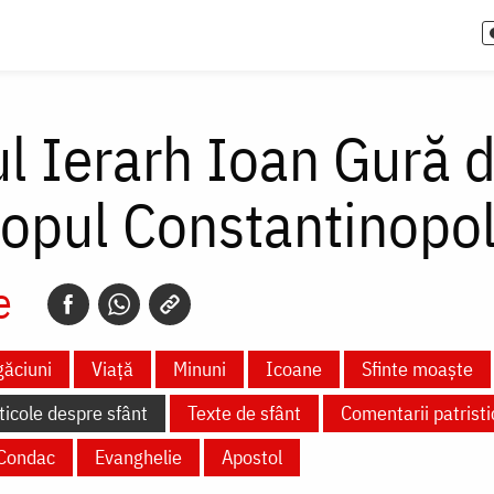
l Ierarh Ioan Gură d
opul Constantinopol
e
ăciuni
Viață
Minuni
Icoane
Sfinte moaște
ticole despre sfânt
Texte de sfânt
Comentarii patristi
Condac
Evanghelie
Apostol