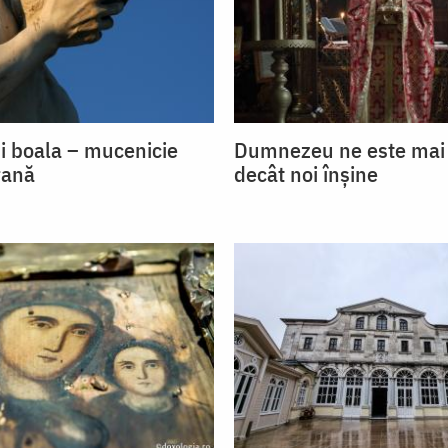
și boala – mucenicie
Dumnezeu ne este mai
rană
decât noi înșine