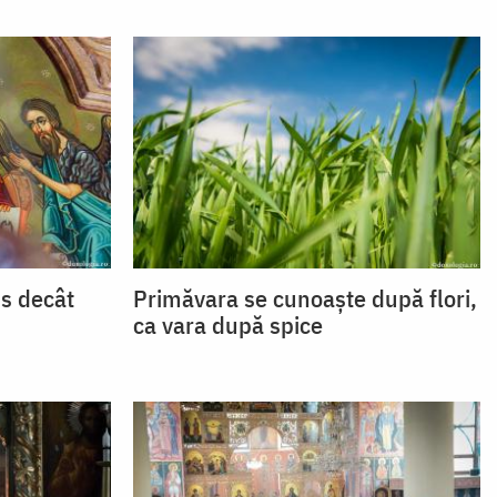
us decât
Primăvara se cunoaște după flori,
ca vara după spice