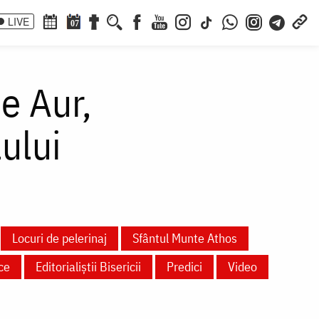
LIVE
07
e Aur,
ului
Locuri de pelerinaj
Sfântul Munte Athos
ce
Editorialiștii Bisericii
Predici
Video