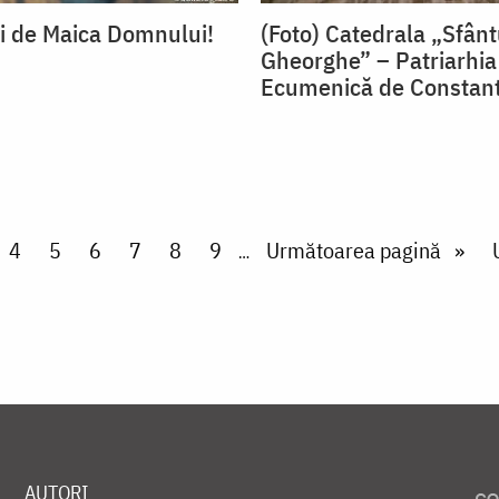
ți de Maica Domnului!
(Foto) Catedrala „Sfânt
Gheorghe” – Patriarhia
Ecumenică de Constant
ge
Page
4
Page
5
Page
6
Page
7
Page
8
Page
9
Next page
Următoarea pagină
…
AUTORI