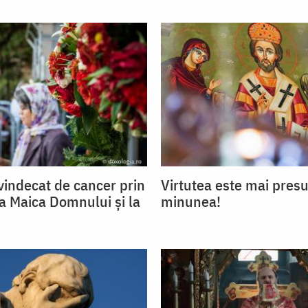
indecat de cancer prin
Virtutea este mai pres
la Maica Domnului și la
minunea!