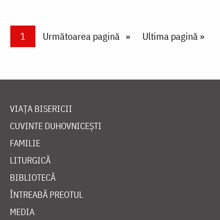
Paginare
Current page
1
Next page
Următoarea pagină
Last page
Ultima pagină »
VIAȚA BISERICII
CUVINTE DUHOVNICEȘTI
FAMILIE
LITURGICĂ
BIBLIOTECĂ
ÎNTREABĂ PREOTUL
MEDIA