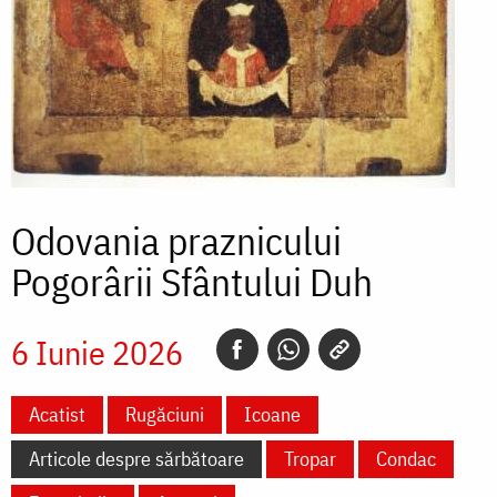
Odovania praznicului
Pogorârii Sfântului Duh
6 Iunie 2026
Acatist
Rugăciuni
Icoane
Articole despre sărbătoare
Tropar
Condac