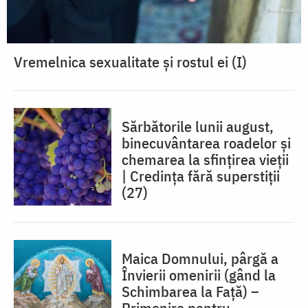
Vremelnica sexualitate și rostul ei (I)
Sărbătorile lunii august,
binecuvântarea roadelor și
chemarea la sfințirea vieții
| Credința fără superstiții
(27)
Maica Domnului, pârgă a
Învierii omenirii (gând la
Schimbarea la Față) –
Primenire pentru