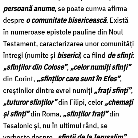
persoană anume
, se poate cumva afirma
despre
o
comunitate bisericească
. Există
în numeroase epistole pauline din Noul
Testament, caracterizarea unor comunităţi
întregi (numite şi
biserici
) ca fiind
de sfinţi
:
„sfinţilor din Colose”
,
„celor numiţi sfinţi”
din Corint,
„sfinţilor care sunt în Efes”
,
creştinilor dintre evrei numiţi
„fraţi sfinţi”
,
„tuturor sfinţilor”
din Filipi, celor
„chemaţi
şi sfinţi”
din Roma,
„sfinţilor fraţi”
din
Tesalonic şi, nu în ultimul rând, se
vorbeşte despre
„sfinţii de la Ierusalim”
.