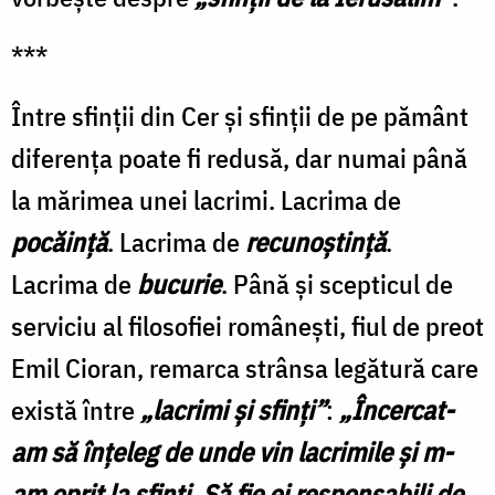
***
Între sfinţii din Cer şi sfinţii de pe pământ
diferenţa poate fi redusă, dar numai până
la mărimea unei lacrimi. Lacrima de
pocăinţă
. Lacrima de
recunoştinţă
.
Lacrima de
bucurie
. Până şi scepticul de
serviciu al filosofiei româneşti, fiul de preot
Emil Cioran, remarca strânsa legătură care
există între
„lacrimi şi sfinţi”
:
„Încercat-
am să înţeleg de unde vin lacrimile şi m-
am oprit la sfinţi. Să fie ei responsabili de