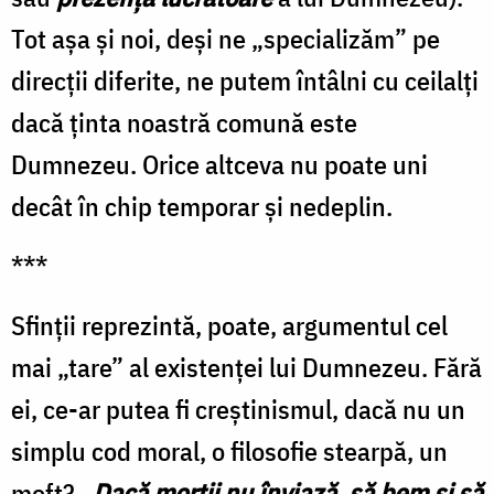
Tot aşa şi noi, deşi ne „specializăm” pe
direcţii diferite, ne putem întâlni cu ceilalţi
dacă ţinta noastră comună este
Dumnezeu. Orice altceva nu poate uni
decât în chip temporar şi nedeplin.
***
Sfinţii reprezintă, poate, argumentul cel
mai „tare” al existenţei lui Dumnezeu. Fără
ei, ce-ar putea fi creştinismul, dacă nu un
simplu cod moral, o filosofie stearpă, un
moft?
„Dacă morţii nu înviază, să bem şi să