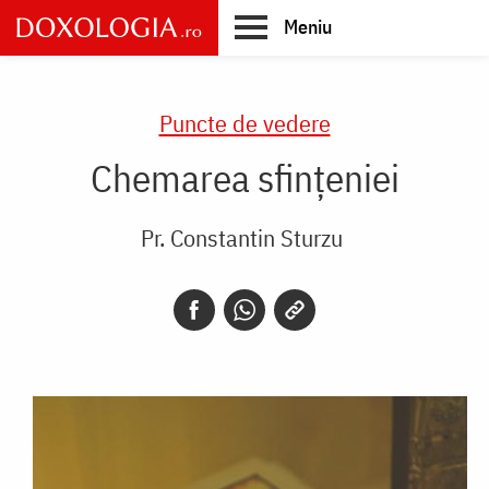
Skip
Meniu
to
main
Main
content
navigation
Puncte de vedere
Chemarea sfințeniei
Pr. Constantin Sturzu