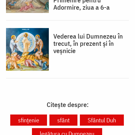
Adormire, ziua a 6-a
Vederea lui Dumnezeu în
trecut, în prezent și în
veșnicie
Citește despre:
sfințenie
sfânt
Sfântul Duh
legătura cu Dumnezeu