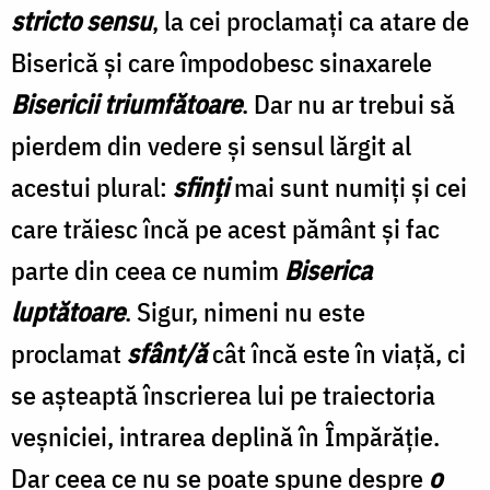
stricto sensu
, la cei proclamaţi ca atare de
Biserică şi care împodobesc sinaxarele
Bisericii triumfătoare
. Dar nu ar trebui să
pierdem din vedere şi sensul lărgit al
acestui plural:
sfinţi
mai sunt numiţi şi cei
care trăiesc încă pe acest pământ și fac
parte din ceea ce numim
Biserica
luptătoare
. Sigur, nimeni nu este
proclamat
sfânt/ă
cât încă este în viaţă, ci
se aşteaptă înscrierea lui pe traiectoria
veşniciei, intrarea deplină în Împărăţie.
Dar ceea ce nu se poate spune despre
o