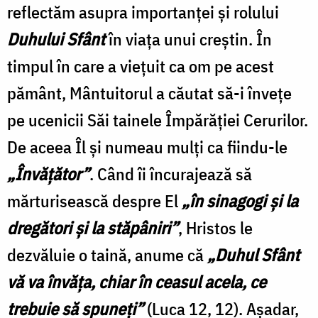
reflectăm asupra importanţei şi rolului
Duhului Sfânt
în viaţa unui creştin. În
timpul în care a vieţuit ca om pe acest
pământ, Mântuitorul a căutat să-i înveţe
pe ucenicii Săi tainele Împărăţiei Cerurilor.
De aceea Îl şi numeau mulţi ca fiindu-le
„Învăţător”
. Când îi încurajează să
mărturisească despre El
„în sinagogi şi la
dregători şi la stăpâniri”
, Hristos le
dezvăluie o taină, anume că
„Duhul Sfânt
vă va învăţa, chiar în ceasul acela, ce
trebuie să spuneţi”
(Luca 12, 12). Aşadar,