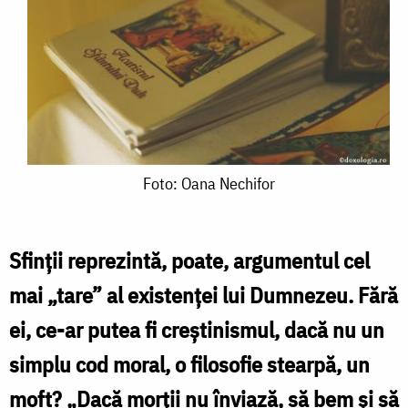
Foto:
Foto: Oana Nechifor
Oana
Nechifor
Sfinţii reprezintă, poate, argumentul cel
mai „tare” al existenţei lui Dumnezeu. Fără
ei, ce-ar putea fi creştinismul, dacă nu un
simplu cod moral, o filosofie stearpă, un
moft? „Dacă morţii nu înviază, să bem şi să