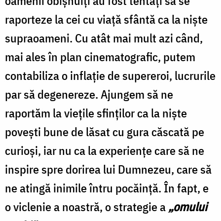
oamenii obișnuiți au fost tentați să se
raporteze la cei cu viață sfântă ca la niște
supraoameni. Cu atât mai mult azi când,
mai ales în plan cinematografic, putem
contabiliza o inflație de supereroi, lucrurile
par să degenereze. Ajungem să ne
raportăm la viețile sfinților ca la niște
povești bune de lăsat cu gura căscată pe
curioși, iar nu ca la experiențe care să ne
inspire spre dorirea lui Dumnezeu, care să
ne atingă inimile întru pocăință. În fapt, e
o viclenie a noastră, o strategie a
„omului