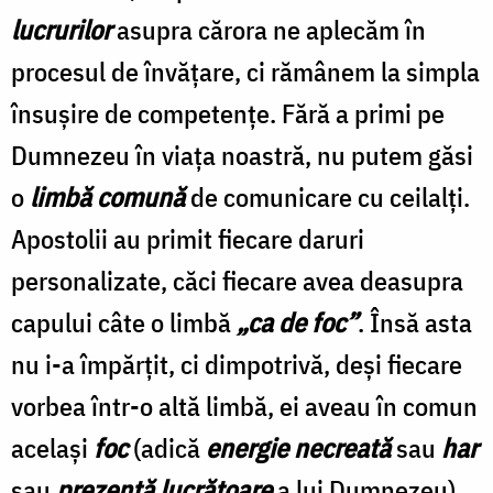
lucrurilor
asupra cărora ne aplecăm în
procesul de învăţare, ci rămânem la simpla
însuşire de competenţe. Fără a primi pe
Dumnezeu în viaţa noastră, nu putem găsi
o
limbă comună
de comunicare cu ceilalţi.
Apostolii au primit fiecare daruri
personalizate, căci fiecare avea deasupra
capului câte o limbă
„ca de foc”
. Însă asta
nu i-a împărţit, ci dimpotrivă, deşi fiecare
vorbea într-o altă limbă, ei aveau în comun
acelaşi
foc
(adică
energie necreată
sau
har
sau
prezență lucrătoare
a lui Dumnezeu).