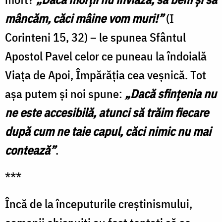
mâncăm, căci mâine vom muri!”
(I
Corinteni 15, 32) – le spunea Sfântul
Apostol Pavel celor ce puneau la îndoială
Viaţa de Apoi, Împărăţia cea veşnică. Tot
aşa putem şi noi spune:
„Dacă sfinţenia nu
ne este accesibilă, atunci să trăim fiecare
după cum ne taie capul, căci nimic nu mai
contează”
.
***
Încă de la începuturile creștinismului,