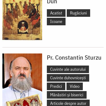
Duh
Acatist
Rugăciuni
Icoane
Pr. Constantin Sturzu
Cuvinte ale autorului
Cuvinte duhovnicești
Predici
Video
Mănăstiri și biserici
Articole despre autor