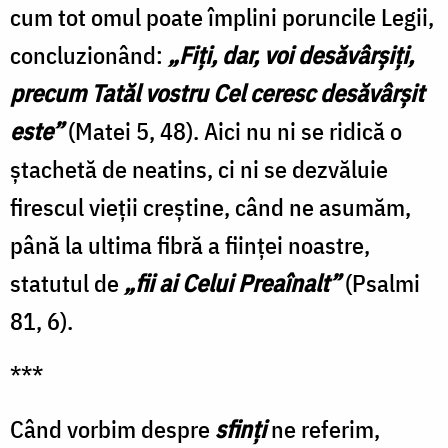
cum tot omul poate împlini poruncile Legii,
concluzionând:
„Fiţi, dar, voi desăvârşiţi,
precum Tatăl vostru Cel ceresc desăvârşit
este”
(Matei 5, 48). Aici nu ni se ridică o
ștachetă de neatins, ci ni se dezvăluie
firescul vieții creștine, când ne asumăm,
până la ultima fibră a ființei noastre,
statutul de
„fii ai Celui Preaînalt”
(Psalmi
81, 6).
***
Când vorbim despre
sfinţi
ne referim,