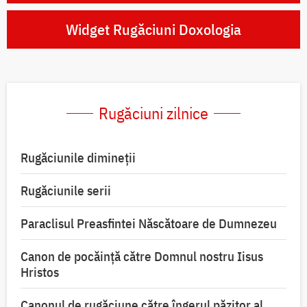
Widget Rugăciuni Doxologia
Rugăciuni zilnice
Rugăciunile dimineții
Rugăciunile serii
Paraclisul Preasfintei Născătoare de Dumnezeu
Canon de pocăință către Domnul nostru Iisus
Hristos
Canonul de rugăciune către îngerul păzitor al