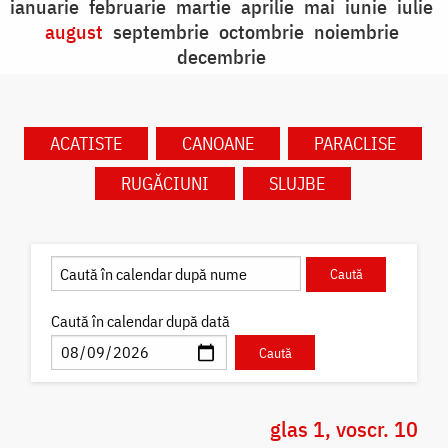
ianuarie
februarie
martie
aprilie
mai
iunie
iulie
august
septembrie
octombrie
noiembrie
decembrie
ACATISTE
CANOANE
PARACLISE
RUGĂCIUNI
SLUJBE
Caută în calendar după dată
glas 1, voscr. 10