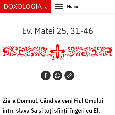
Skip
Meniu
to
main
Main
content
navigation
Ev. Matei 25, 31-46
Zis-a Domnul: Când va veni Fiul Omului
întru slava Sa și toți sfinții îngeri cu El,