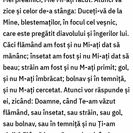
zice și celor de-a stânga: Duceți-vă de la
Mine, blestemaților, în focul cel veșnic,
care este pregătit diavolului și îngerilor lui.
Căci flămând am fost și nu Mi-ați dat să
mănânc; însetat am fost și nu Mi-ați dat să
beau; străin am fost și nu M-ați primit; gol,
și nu M-ați îmbrăcat; bolnav și în temniță,
și nu M-ați cercetat. Atunci vor răspunde și
ei, zicând: Doamne, când Te-am văzut
flămând, sau însetat, sau străin, sau gol,
sau bolnav, sau în temniță și nu Ți-am