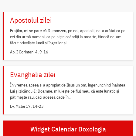
Apostolul zilei
Fraților, mi se pare că Dumnezeu, pe noi, apostolii, ne-a arătat ca pe
cei din urmă oameni, ca pe niște osândiți la moarte, fiindcă ne-am
făcut priveliște lumii și îngerilor și...
Ap. I Corinteni 4, 9-16
Evanghelia zilei
În vremea aceea s-a apropiat de Iisus un om, îngenunchind înaintea
Lui și zicându-I: Doamne, miluiește pe fiul meu, că este lunatic și
pătimește rău, căci adesea cade în...
Ev. Matei 17, 14-23
Widget Calendar Doxologia