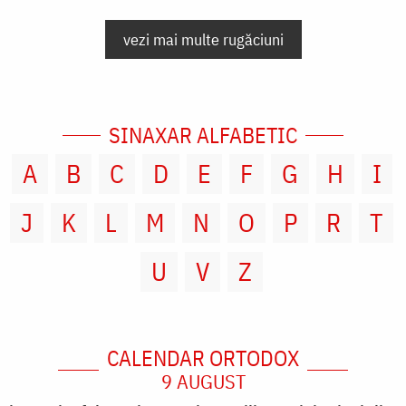
vezi mai multe rugăciuni
SINAXAR ALFABETIC
A
B
C
D
E
F
G
H
I
J
K
L
M
N
O
P
R
T
U
V
Z
CALENDAR ORTODOX
9 AUGUST