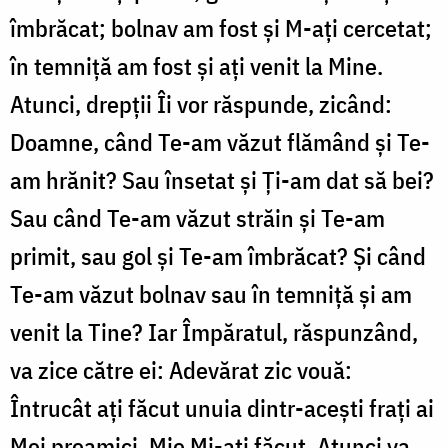
îmbrăcat; bolnav am fost și M-ați cercetat;
în temniță am fost și ați venit la Mine.
Atunci, drepții Îi vor răspunde, zicând:
Doamne, când Te-am văzut flămând și Te-
am hrănit? Sau însetat și Ți-am dat să bei?
Sau când Te-am văzut străin și Te-am
primit, sau gol și Te-am îmbrăcat? Și când
Te-am văzut bolnav sau în temniță și am
venit la Tine? Iar Împăratul, răspunzând,
va zice către ei: Adevărat zic vouă:
Întrucât ați făcut unuia dintr-acești frați ai
Mei preamici, Mie Mi-ați făcut. Atunci va