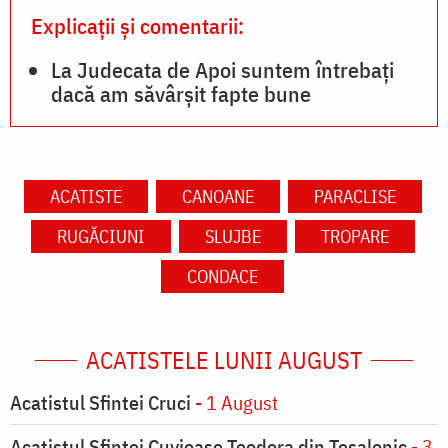
Explicații și comentarii:
La Judecata de Apoi suntem întrebați
dacă am săvârșit fapte bune
ACATISTE
CANOANE
PARACLISE
RUGĂCIUNI
SLUJBE
TROPARE
CONDACE
ACATISTELE LUNII AUGUST
Acatistul Sfintei Cruci
- 1 August
Acatistul Sfintei Cuvioase Teodora din Tesalonic
- 3