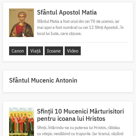
Sfântul Apostol Matia
Sfântul Matia a fost unul din cei 70 de ucenici, iar
mai apoi a fost numărat cu cei 12 Sfinți Apostoli , în
locul lui Iuda, care căzuse.
Canon
Viață
Icoane
Video
Sfântul Mucenic Antonin
Sfinții 10 Mucenici Mărturisitori
pentru icoana lui Hristos
Sfinții, întărindu-se cu puterea lui Hristos, răbdau
cu vitejie, neslăbind cu trupurile. Iar tiranul, văzând