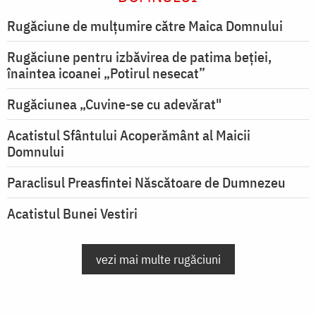
Rugăciune de mulţumire către Maica Domnului
Rugăciune pentru izbăvirea de patima beției,
înaintea icoanei „Potirul nesecat”
Rugăciunea „Cuvine-se cu adevărat"
Acatistul Sfântului Acoperământ al Maicii
Domnului
Paraclisul Preasfintei Născătoare de Dumnezeu
Acatistul Bunei Vestiri
vezi mai multe rugăciuni