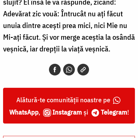
slujit? El însă le va răspunde, zicând:
Adevărat zic vouă: Întrucât nu ați făcut
unuia dintre acești prea mici, nici Mie nu
Mi-ați făcut. Și vor merge aceștia la osândă
veșnică, iar drepții la viață veșnică.
Alătură-te comunității noastre pe
WhatsApp
,
Instagram
și
Telegram
!