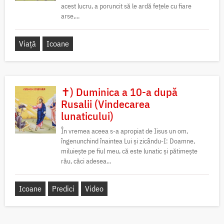
acest lucru, a poruncit să le ardă fețele cu fiare
arse,...
Viață
Icoane
✝) Duminica a 10-a după
Rusalii (Vindecarea
lunaticului)
În vremea aceea s-a apropiat de Iisus un om,
îngenunchind înaintea Lui și zicându-I: Doamne,
miluiește pe fiul meu, că este lunatic și pătimește
rău, căci adesea...
Icoane
Predici
Video