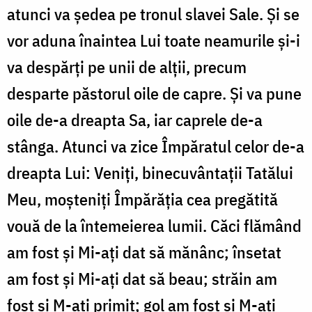
atunci va ședea pe tronul slavei Sale. Și se
vor aduna înaintea Lui toate neamurile și-i
va despărți pe unii de alții, precum
desparte păstorul oile de capre. Și va pune
oile de-a dreapta Sa, iar caprele de-a
stânga. Atunci va zice Împăratul celor de-a
dreapta Lui: Veniți, binecuvântații Tatălui
Meu, moșteniți Împărăția cea pregătită
vouă de la întemeierea lumii. Căci flămând
am fost și Mi-ați dat să mănânc; însetat
am fost și Mi-ați dat să beau; străin am
fost și M-ați primit; gol am fost și M-ați