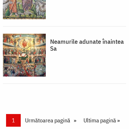
Neamurile adunate înaintea
Sa
Paginare
Current page
1
Next page
Următoarea pagină
Last page
Ultima pagină »