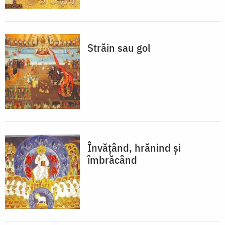
Străin sau gol
Învățând, hrănind și
îmbrăcând