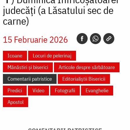
judecăți (a Lăsatului sec de
carne)
15 Februarie 2026
Icoane
Locuri de pelerinaj
Mănăstiri și biserici
Articole despre sărbătoare
Comentarii patristice
Editorialiștii Bisericii
Predici
Video
Fotografii
Evanghelie
Apostol