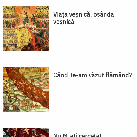
Viața veșnică, osânda
veșnică
Când Te-am văzut flămând?
Nu M-ați cercetat