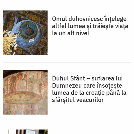
Omul duhovnicesc înțelege
altfel lumea și trăiește viața
la un alt nivel
Duhul Sfânt – suflarea lui
Dumnezeu care însoțește
lumea de la creație până la
sfârșitul veacurilor