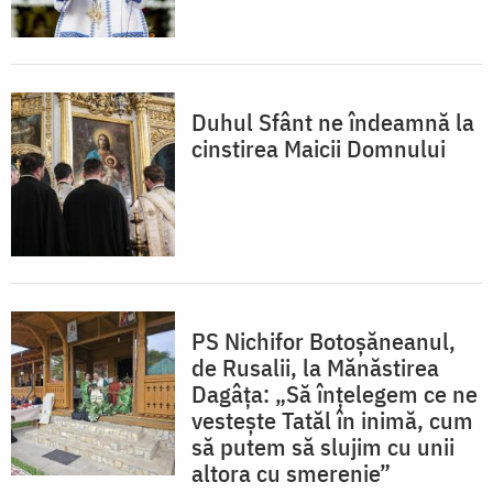
Duhul Sfânt ne îndeamnă la
cinstirea Maicii Domnului
PS Nichifor Botoșăneanul,
de Rusalii, la Mănăstirea
Dagâța: „Să înțelegem ce ne
vestește Tatăl în inimă, cum
să putem să slujim cu unii
altora cu smerenie”