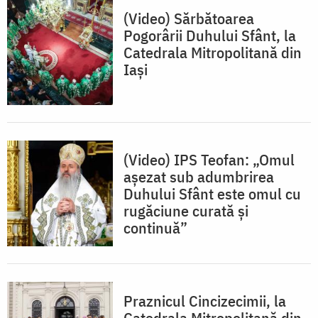
(Video) Sărbătoarea
Pogorârii Duhului Sfânt, la
Catedrala Mitropolitană din
Iași
(Video) IPS Teofan: „Omul
așezat sub adumbrirea
Duhului Sfânt este omul cu
rugăciune curată și
continuă”
Praznicul Cincizecimii, la
Catedrala Mitropolitană din