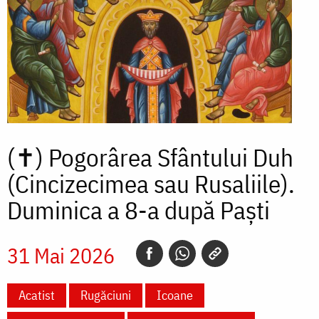
(✝)
Pogorârea Sfântului Duh
(Cincizecimea sau Rusaliile).
Duminica a 8-a după Paști
31 Mai 2026
Acatist
Rugăciuni
Icoane