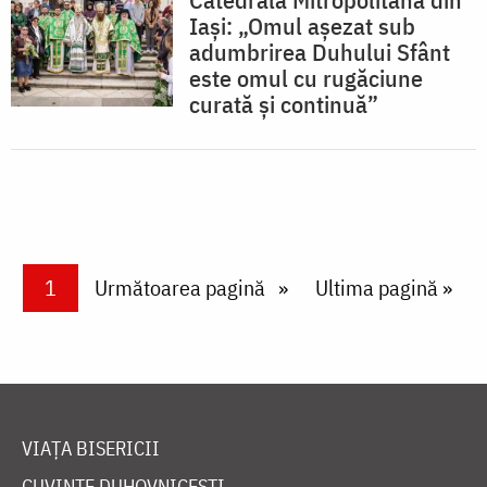
Iași: „Omul așezat sub
adumbrirea Duhului Sfânt
este omul cu rugăciune
curată și continuă”
Paginare
Current page
1
Next page
Următoarea pagină
Last page
Ultima pagină »
VIAȚA BISERICII
CUVINTE DUHOVNICEȘTI