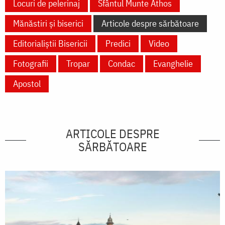
Locuri de pelerinaj
Sfântul Munte Athos
Mănăstiri și biserici
Articole despre sărbătoare
Editorialiștii Bisericii
Predici
Video
Fotografii
Tropar
Condac
Evanghelie
Apostol
ARTICOLE DESPRE
SĂRBĂTOARE