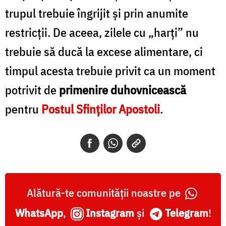
trupul trebuie îngrijit și prin anumite
restricții. De aceea, zilele cu „harți” nu
trebuie să ducă la excese alimentare, ci
timpul acesta trebuie privit ca un moment
potrivit de
primenire duhovnicească
pentru
Postul Sfinţilor Apostoli
.
Alătură-te comunității noastre pe
WhatsApp
,
Instagram
și
Telegram
!