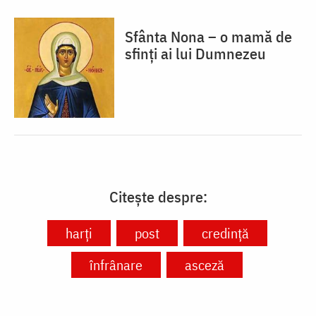
Sfânta Nona – o mamă de
sfinți ai lui Dumnezeu
Citește despre:
harți
post
credință
înfrânare
asceză