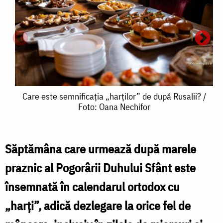
Care
Care este semnificația „harților” de după Rusalii? /
Foto: Oana Nechifor
este
semnificația
„harților”
Săptămâna care urmează după marele
de
praznic al Pogorârii Duhului Sfânt este
e
după
însemnată în calendarul ortodox cu
s
Rusalii?
„harți”, adică dezlegare la orice fel de
„
/