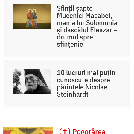
Sfinții șapte
Mucenici Macabei,
mama lor Solomonia
și dascălul Eleazar –
drumul spre
sfințenie
10 lucruri mai puțin
cunoscute despre
părintele Nicolae
Steinhardt
(✝) Pogorârea