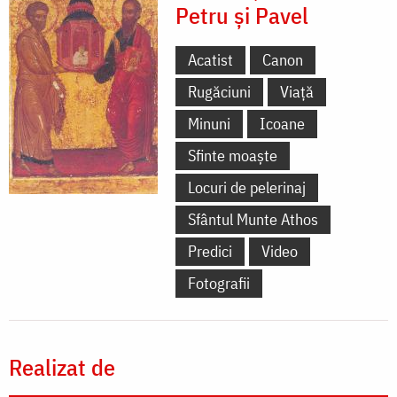
Petru și Pavel
Acatist
Canon
Rugăciuni
Viață
Minuni
Icoane
Sfinte moaște
Locuri de pelerinaj
Sfântul Munte Athos
Predici
Video
Fotografii
Realizat de