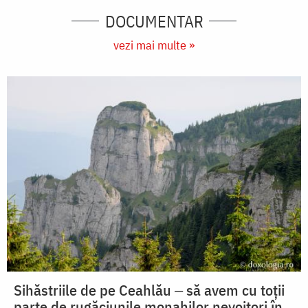
DOCUMENTAR
vezi mai multe »
Sihăstriile de pe Ceahlău ‒ să avem cu toții
parte de rugăciunile monahilor nevoitori în