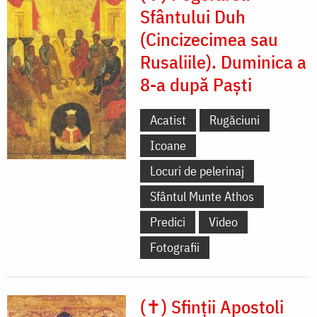
Sfântului Duh
(Cincizecimea sau
Rusaliile). Duminica a
8-a după Paști
Acatist
Rugăciuni
Icoane
Locuri de pelerinaj
Sfântul Munte Athos
Predici
Video
Fotografii
(✝) Sfinții Apostoli