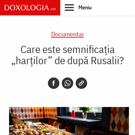
Skip
Meniu
to
main
Main
content
navigation
Documentar
Care este semnificația
„harților” de după Rusalii?