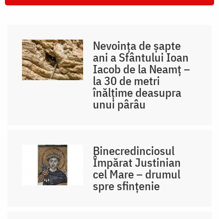
Nevoința de șapte
ani a Sfântului Ioan
Iacob de la Neamț –
la 30 de metri
înălțime deasupra
unui pârâu
Binecredinciosul
Împărat Justinian
cel Mare – drumul
spre sfințenie