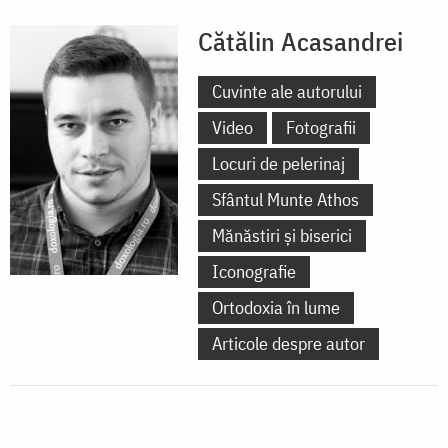
Cătălin Acasandrei
Cuvinte ale autorului
Video
Fotografii
Locuri de pelerinaj
Sfântul Munte Athos
Mănăstiri și biserici
Iconografie
Ortodoxia în lume
Articole despre autor