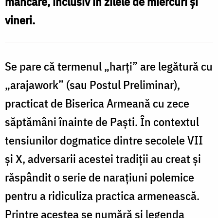
mâncare, inclusiv în zilele de miercuri și
Foto:
vineri.
Oana
R
Nechifor
/
Se pare că termenul „harți” are legătură cu
F
„arajawork” (sau Postul Preliminar),
practicat de Biserica Armeană cu zece
N
săptămâni înainte de Paști. În contextul
tensiunilor dogmatice dintre secolele VII
și X, adversarii acestei tradiții au creat și
răspândit o serie de narațiuni polemice
pentru a ridiculiza practica armenească.
Printre acestea se numără și legenda