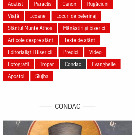
Acatist
Paraclis
Canon
Rugăciuni
Viață
Icoane
Locuri de pelerinaj
Sfântul Munte Athos
Mănăstiri și biserici
Articole despre sfânt
Texte de sfânt
Editorialiștii Bisericii
Predici
Video
Fotografii
Tropar
Condac
Evanghelie
Apostol
Slujba
CONDAC