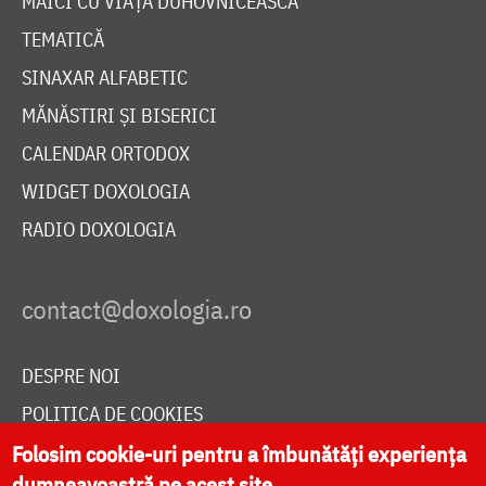
MAICI CU VIAȚĂ DUHOVNICEASCĂ
TEMATICĂ
SINAXAR ALFABETIC
MĂNĂSTIRI ȘI BISERICI
CALENDAR ORTODOX
WIDGET DOXOLOGIA
RADIO DOXOLOGIA
DESPRE NOI
POLITICA DE COOKIES
DONEAZĂ ONLINE PENTRU CATEDRALA NAȚIONALĂ
Folosim cookie-uri pentru a îmbunătăți experiența
dumneavoastră pe acest site.