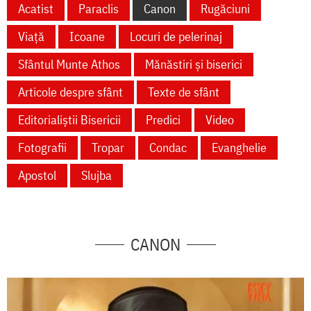
Acatist
Paraclis
Canon
Rugăciuni
Viață
Icoane
Locuri de pelerinaj
Sfântul Munte Athos
Mănăstiri și biserici
Articole despre sfânt
Texte de sfânt
Editorialiștii Bisericii
Predici
Video
Fotografii
Tropar
Condac
Evanghelie
Apostol
Slujba
CANON