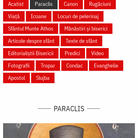
Acatist
Paraclis
Canon
Rugăciuni
Viață
Icoane
Locuri de pelerinaj
Sfântul Munte Athos
Mănăstiri și biserici
Articole despre sfânt
Texte de sfânt
Editorialiștii Bisericii
Predici
Video
Fotografii
Tropar
Condac
Evanghelie
Apostol
Slujba
PARACLIS