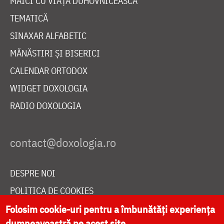
MAICI CU VIAȚĂ DUHOVNICEASCĂ
TEMATICĂ
SINAXAR ALFABETIC
MĂNĂSTIRI ȘI BISERICI
CALENDAR ORTODOX
WIDGET DOXOLOGIA
RADIO DOXOLOGIA
DESPRE NOI
POLITICA DE COOKIES
DONEAZĂ ONLINE PENTRU CATEDRALA NAȚIONALĂ
Folosim cookie-uri pentru a îmbunătăți experiența
dumneavoastră pe acest site.