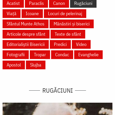
Acatist
Paraclis
Canon
Rugăciuni
Viață
Icoane
Locuri de pelerinaj
Sfântul Munte Athos
Mănăstiri și biserici
Articole despre sfânt
Texte de sfânt
Editorialiștii Bisericii
Predici
Video
Fotografii
Tropar
Condac
Evanghelie
Apostol
Slujba
RUGĂCIUNI