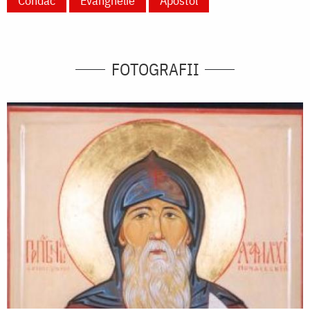
Condac
Evanghelie
Apostol
FOTOGRAFII