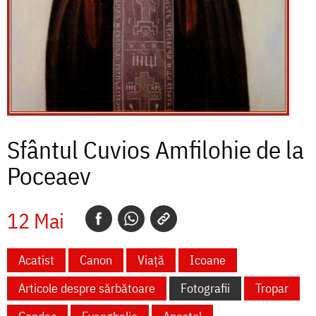
Sfântul Cuvios Amfilohie de la
Poceaev
12 Mai
Acatist
Canon
Viață
Icoane
Articole despre sărbătoare
Fotografii
Tropar